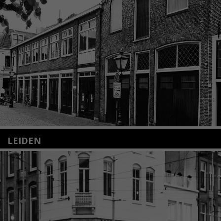
LEIDEN
Nieuwstraat 35
2312 KA Leiden
+31(0)71 – 52 84 480
info@kunsthuisleiden.nl
Lees meer