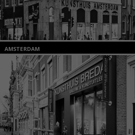
AMSTERDAM
Amstelveenseweg 135
1075 VX Amsterdam
+31 (0)20 2332546
info@kunsthuisamsterdam.nl
Lees meer