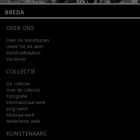
BREDA
Wilhelminastraat 11
OVER ONS
4818 SB Breda
+31 (0)76 5221309
info@kunsthuisbreda.nl
Over De Kunsthuizen
Uniek! De Art alert
Kunstcadeaubon
Lees meer
Vacatures
COLLECTIE
De collectie
Over de collectie
Fotografie
Internationaal werk
Jong talent
Museaal werk
Nederlands werk
KUNSTENAARS