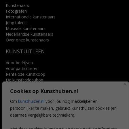
Kunstenaars
Fotografen
Internationale kunstenaars
Jong talent
Museale kunstenaars
Nederlandse kunstenaars
Over onze kunstenaars
KUNSTUITLEEN
Voor bedrijven
Voor particulieren
Renteloze kunstkoop
De kunstcadeaubon
Art @ Home service
Cookies op Kunsthuizen.nl
Voordelen
Referenties
Om
kunsthuizen.nl
voor jou nog makkelijker en
Veelgestelde vragen
persoonlijker te maken, gebruikt Kunsthuizen cookies (en
CONTACT
daarmee vergelijkbare technieken).
Contact
Met deze cookies kunnen wij en derde partijen informatie