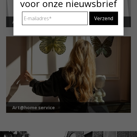
voor onze nieuwsbrief
E-
mailadres
*
Art Alert!
Art@home service