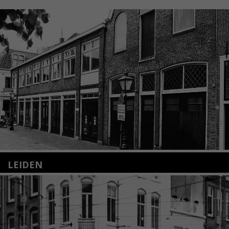
LEIDEN
Nieuwstraat 35
2312 KA Leiden
+31(0)71 – 52 84 480
info@kunsthuisleiden.nl