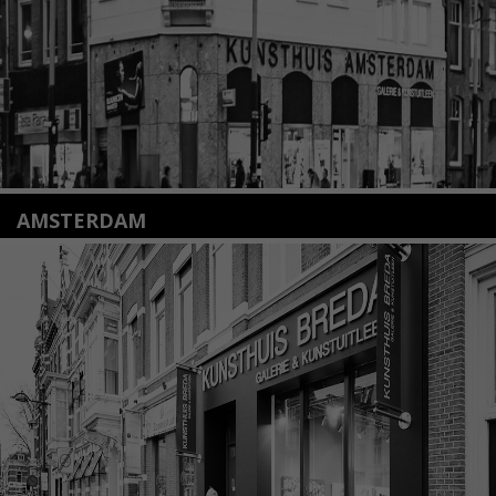
Lees meer
AMSTERDAM
Amstelveenseweg 135
1075 VX Amsterdam
+31 (0)20 2332546
info@kunsthuisamsterdam.nl
Lees meer