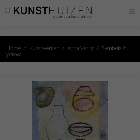
×
Home
/
Kunstwerken
/
Anna Verrijt
/
Symbols in
yellow