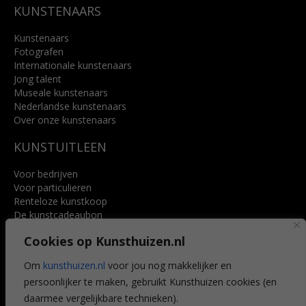
KUNSTENAARS
Kunstenaars
Fotografen
Internationale kunstenaars
Jong talent
Museale kunstenaars
Nederlandse kunstenaars
Over onze kunstenaars
KUNSTUITLEEN
Voor bedrijven
Voor particulieren
Renteloze kunstkoop
De kunstcadeaubon
Art @ Home service
Cookies op Kunsthuizen.nl
Voordelen
Referenties
Om
kunsthuizen.nl
voor jou nog makkelijker en
Veelgestelde vragen
persoonlijker te maken, gebruikt Kunsthuizen cookies (en
CONTACT
daarmee vergelijkbare technieken).