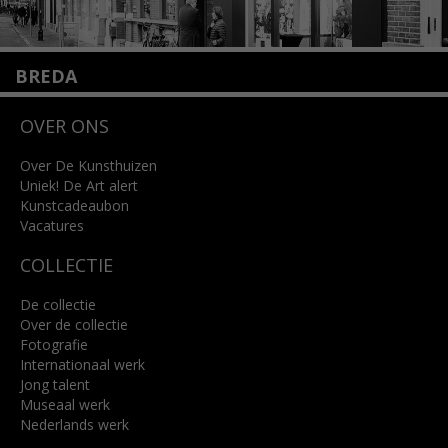
BREDA
Wilhelminastraat 11
OVER ONS
4818 SB Breda
+31 (0)76 5221309
info@kunsthuisbreda.nl
Over De Kunsthuizen
Uniek! De Art alert
Kunstcadeaubon
Lees meer
Vacatures
COLLECTIE
De collectie
Over de collectie
Fotografie
Internationaal werk
Jong talent
Museaal werk
Nederlands werk