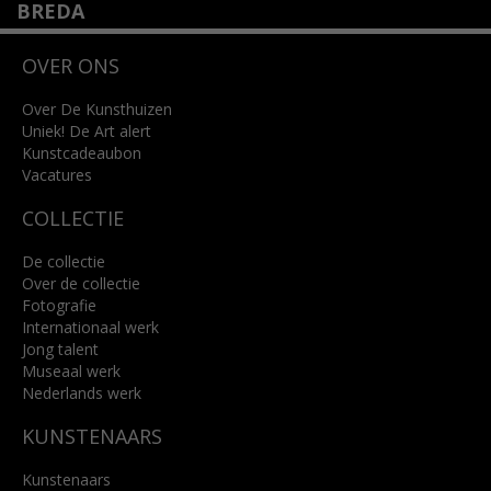
BREDA
Wilhelminastraat 11
OVER ONS
4818 SB Breda
+31 (0)76 5221309
info@kunsthuisbreda.nl
Over De Kunsthuizen
Uniek! De Art alert
Kunstcadeaubon
Lees meer
Vacatures
COLLECTIE
De collectie
Over de collectie
Fotografie
Internationaal werk
Jong talent
Museaal werk
Nederlands werk
KUNSTENAARS
Kunstenaars