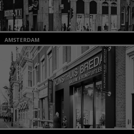
AMSTERDAM
Amstelveenseweg 135
1075 VX Amsterdam
+31 (0)20 2332546
info@kunsthuisamsterdam.nl
Lees meer