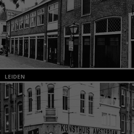
LEIDEN
Nieuwstraat 35
2312 KA Leiden
+31(0)71 – 52 84 480
info@kunsthuisleiden.nl
Lees meer