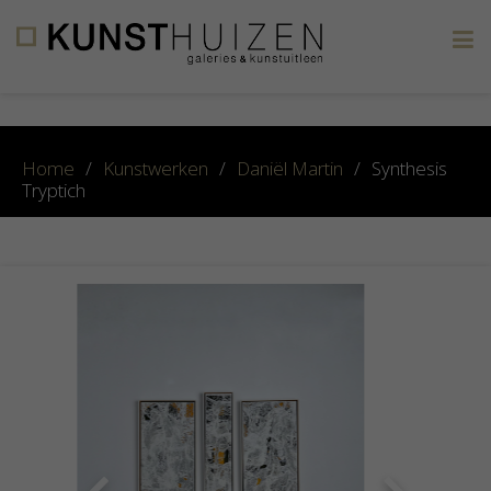
×
Home
/
Kunstwerken
/
Daniël Martin
/
Synthesis
Tryptich