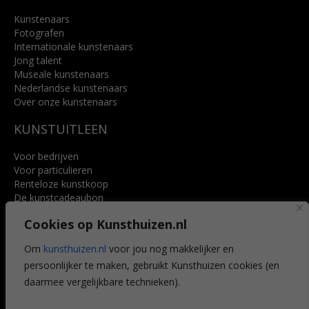
Kunstenaars
Fotografen
Internationale kunstenaars
Jong talent
Museale kunstenaars
Nederlandse kunstenaars
Over onze kunstenaars
KUNSTUITLEEN
Voor bedrijven
Voor particulieren
Renteloze kunstkoop
De kunstcadeaubon
Art @ Home service
Cookies op Kunsthuizen.nl
Voordelen
Referenties
Om
kunsthuizen.nl
voor jou nog makkelijker en
Veelgestelde vragen
persoonlijker te maken, gebruikt Kunsthuizen cookies (en
CONTACT
daarmee vergelijkbare technieken).
Contact