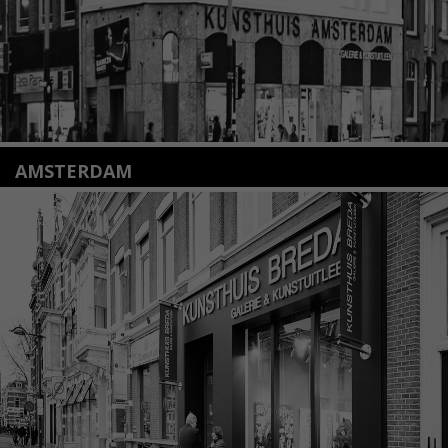
AMSTERDAM
Amstelveenseweg 135
1075 VX Amsterdam
+31 (0)20 2332546
info@kunsthuisamsterdam.nl
Lees meer