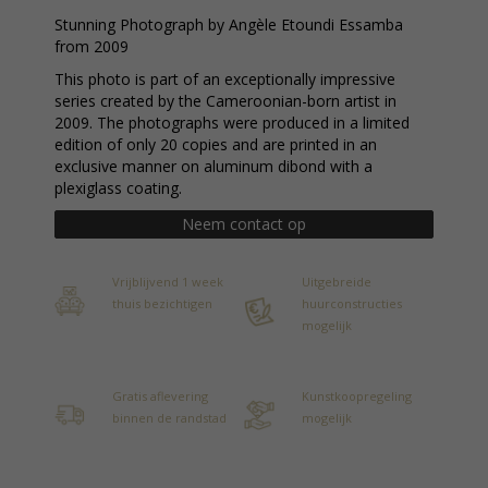
Stunning Photograph by Angèle Etoundi Essamba
from 2009
This photo is part of an exceptionally impressive
series created by the Cameroonian-born artist in
2009. The photographs were produced in a limited
edition of only 20 copies and are printed in an
exclusive manner on aluminum dibond with a
plexiglass coating.
Neem contact op
Vrijblijvend 1 week
Uitgebreide
thuis bezichtigen
huurconstructies
mogelijk
Gratis aflevering
Kunstkoopregeling
binnen de randstad
mogelijk