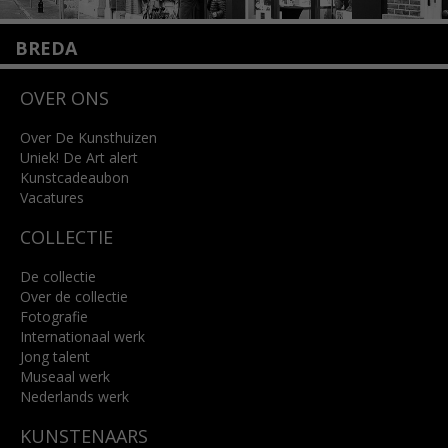
BREDA
Wilhelminastraat 11
OVER ONS
4818 SB Breda
+31 (0)76 5221309
info@kunsthuisbreda.nl
Over De Kunsthuizen
Uniek! De Art alert
Kunstcadeaubon
Lees meer
Vacatures
COLLECTIE
De collectie
Over de collectie
Fotografie
Internationaal werk
Jong talent
Museaal werk
Nederlands werk
KUNSTENAARS