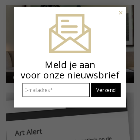
×
Meld je aan
voor onze nieuwsbrief
Kunstuitleen voor particulieren
E-
mailadres
*