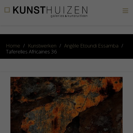
×
Home
/
Kunstwerken
/
Angèle Etoundi Essamba
/
Taferelles Africaines 36