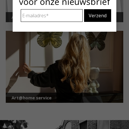
voor onze nieuwsbrief
E-
Art Alert!
mailadres
*
Art@home service