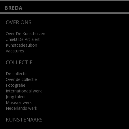
BREDA
Wilhelminastraat 11
OVER ONS
4818 SB Breda
+31 (0)76 5221309
info@kunsthuisbreda.nl
Over De Kunsthuizen
Uniek! De Art alert
Kunstcadeaubon
Lees meer
Vacatures
COLLECTIE
De collectie
Over de collectie
Fotografie
Internationaal werk
Jong talent
Museaal werk
Nederlands werk
KUNSTENAARS