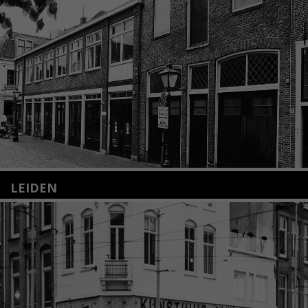
LEIDEN
Nieuwstraat 35
2312 KA Leiden
+31(0)71 – 52 84 480
info@kunsthuisleiden.nl
Lees meer