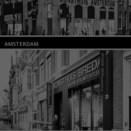
AMSTERDAM
Amstelveenseweg 135
1075 VX Amsterdam
+31 (0)20 2332546
info@kunsthuisamsterdam.nl
Lees meer