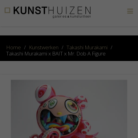
×
Home
/
Kunstwerken
/
Takashi Murakami
/
Takashi Murakami x BAIT x Mr. Dob A Figure