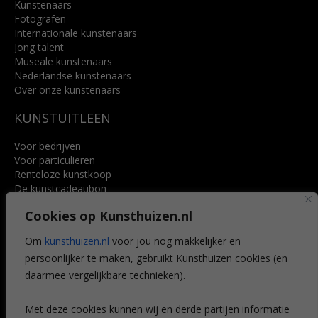
Kunstenaars
Fotografen
Internationale kunstenaars
Jong talent
Museale kunstenaars
Nederlandse kunstenaars
Over onze kunstenaars
KUNSTUITLEEN
Voor bedrijven
Voor particulieren
Renteloze kunstkoop
De kunstcadeaubon
Art @ Home service
Cookies op Kunsthuizen.nl
Voordelen
Referenties
Om
kunsthuizen.nl
voor jou nog makkelijker en
Veelgestelde vragen
persoonlijker te maken, gebruikt Kunsthuizen cookies (en
CONTACT
daarmee vergelijkbare technieken).
Contact
Met deze cookies kunnen wij en derde partijen informatie
Leiden