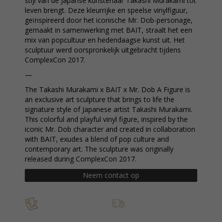
stijl van de Japanse kunstenaar Takashi Murakami tot
leven brengt. Deze kleurrijke en speelse vinylfiguur,
geïnspireerd door het iconische Mr. Dob-personage,
gemaakt in samenwerking met BAIT, straalt het een
mix van popcultuur en hedendaagse kunst uit. Het
sculptuur werd oorspronkelijk uitgebracht tijdens
ComplexCon 2017.
—
The Takashi Murakami x BAIT x Mr. Dob A Figure is
an exclusive art sculpture that brings to life the
signature style of Japanese artist Takashi Murakami.
This colorful and playful vinyl figure, inspired by the
iconic Mr. Dob character and created in collaboration
with BAIT, exudes a blend of pop culture and
contemporary art. The sculpture was originally
released during ComplexCon 2017.
Neem contact op