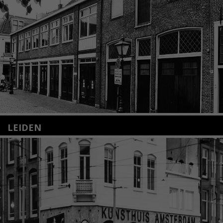
LEIDEN
Nieuwstraat 35
2312 KA Leiden
+31(0)71 – 52 84 480
info@kunsthuisleiden.nl
Lees meer