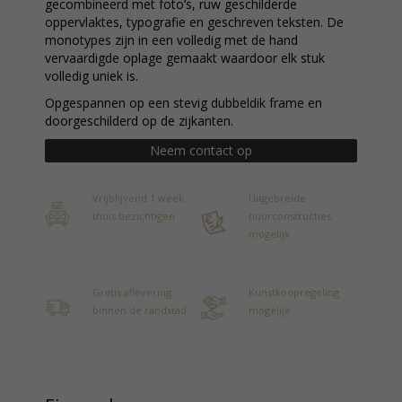
gecombineerd met foto’s, ruw geschilderde
oppervlaktes, typografie en geschreven teksten. De
monotypes zijn in een volledig met de hand
vervaardigde oplage gemaakt waardoor elk stuk
volledig uniek is.
Opgespannen op een stevig dubbeldik frame en
doorgeschilderd op de zijkanten.
Neem contact op
Vrijblijvend 1 week
Uitgebreide
thuis bezichtigen
huurconstructies
mogelijk
Gratis aflevering
Kunstkoopregeling
binnen de randstad
mogelijk