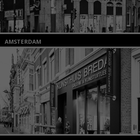
AMSTERDAM
Amstelveenseweg 135
1075 VX Amsterdam
+31 (0)20 2332546
info@kunsthuisamsterdam.nl
Lees meer