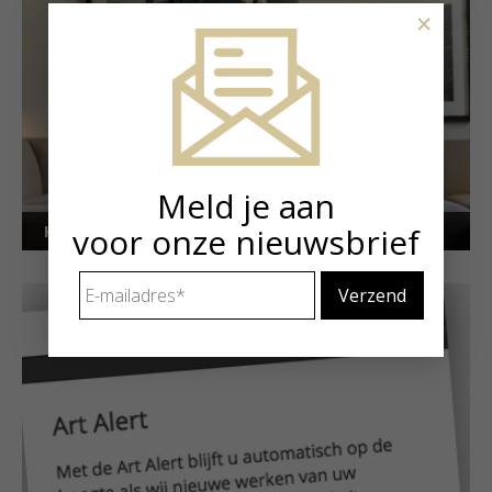
×
Meld je aan
Kunstuitleen voor particulieren
voor onze nieuwsbrief
E-
mailadres
*