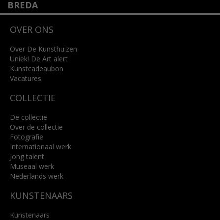
BREDA
Wilhelminastraat 11
OVER ONS
4818 SB Breda
+31 (0)76 5221309
info@kunsthuisbreda.nl
Over De Kunsthuizen
Uniek! De Art alert
Kunstcadeaubon
Lees meer
Vacatures
COLLECTIE
De collectie
Over de collectie
Fotografie
Internationaal werk
Jong talent
Museaal werk
Nederlands werk
KUNSTENAARS
Kunstenaars