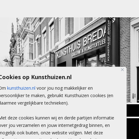
Cookies op Kunsthuizen.nl
Om
kunsthuizen.nl
voor jou nog makkelijker en
persoonlijker te maken, gebruikt Kunsthuizen cookies (en
daarmee vergelijkbare technieken).
BREDA
Met deze cookies kunnen wij en derde partijen informatie
Wilhelminastraat 11
over jou verzamelen en jouw internetgedrag binnen, en
TLEEN
CONTACT
4818 SB Breda
mogelijk ook buiten, onze website volgen. Met deze
+31 (0)76 5221309