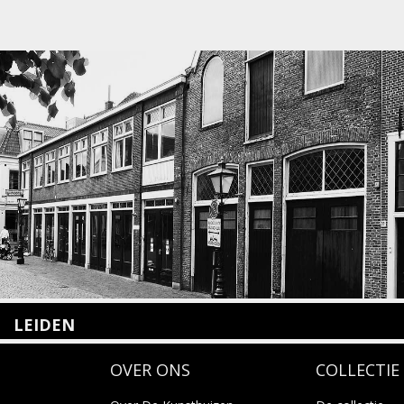
LEIDEN
Nieuwstraat 35
OVER ONS
COLLECTIE
2312 KA Leiden
+31(0)71 – 52 84 480