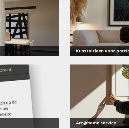
voor onze nieuwsbrief
E-
mailadres
*
Kunstuitleen voor partic
Art@home service