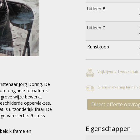
Uitleen B
Uitleen C
Kunstkoop
Vrijblijvend 1 week thuis
nstenaar Jörg Döring. De
Gratis aflevering binnen
rote originele fotoafdruk.
 grove wijze bewerkt,
eschilderde oppervlaktes,
Direct offerte opvra
 is uitzonderlijk fraai! De
ge van slechts 9 stuks
Eigenschappen
bbeldik frame en