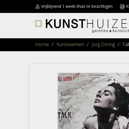
Vrijblijvend 1 week thuis te bezichtigen
Ku
Home
/
Kunstwerken
/
Jörg Döring
/
Tal