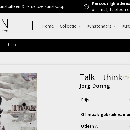
Persoonlijk advie
nstuitleen & renteloze kunstkoop
per mail, telefoon o
Home
Collectie
Kunstenaars
Kun
k – think
Talk – think
Jörg Döring
Prijs
Of maak gebruik van on
Uitleen A