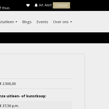
×
s
Art Alert
Contact
f thuis
stuitleen
Blogs
Events
Over ons
€ 2.500,00
ze uitleen- of kunstkoop:
€ 37,50 p.m.