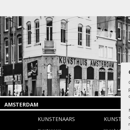
AMSTERDAM
Amstelveenseweg 135
KUNSTENAARS
KUNSTUI
1075 VX Amsterdam
+31 (0)20 2332546