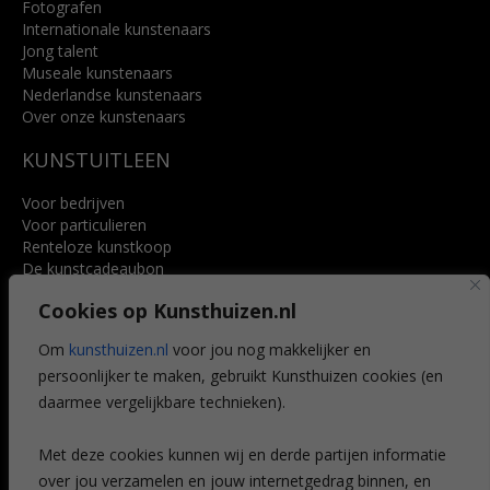
Fotografen
Internationale kunstenaars
Jong talent
Museale kunstenaars
Nederlandse kunstenaars
Over onze kunstenaars
KUNSTUITLEEN
Voor bedrijven
Voor particulieren
Renteloze kunstkoop
De kunstcadeaubon
Art @ Home service
Cookies op Kunsthuizen.nl
Voordelen
Referenties
Om
kunsthuizen.nl
voor jou nog makkelijker en
Veelgestelde vragen
persoonlijker te maken, gebruikt Kunsthuizen cookies (en
CONTACT
daarmee vergelijkbare technieken).
Contact
Met deze cookies kunnen wij en derde partijen informatie
Leiden
over jou verzamelen en jouw internetgedrag binnen, en
Amsterdam