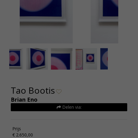
Brian Eno Tao Bootis 65x65cm editie 25 De
Brian E
Kunsthuizen
Tao Bootis
Brian Eno
Delen via:
Prijs
€ 2.650,00