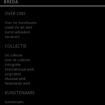
BREDA
Wilhelminastraat 11
OVER ONS
4818 SB Breda
+31 (0)76 5221309
info@kunsthuisbreda.nl
Over De Kunsthuizen
Uniek! De Art alert
Kunstcadeaubon
Lees meer
Vacatures
COLLECTIE
De collectie
Over de collectie
Fotografie
Internationaal werk
Jong talent
Museaal werk
Nederlands werk
KUNSTENAARS
Kunstenaars