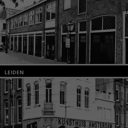
LEIDEN
Nieuwstraat 35
2312 KA Leiden
+31(0)71 – 52 84 480
info@kunsthuisleiden.nl
Lees meer