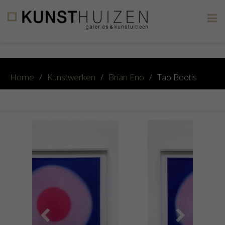
×
Home
/
Kunstwerken
/
Brian Eno
/
Tao Bootis