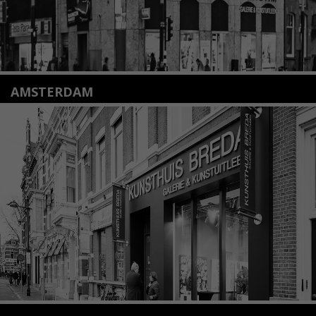
AMSTERDAM
Amstelveenseweg 135
1075 VX Amsterdam
+31 (0)20 2332546
info@kunsthuisamsterdam.nl
Lees meer