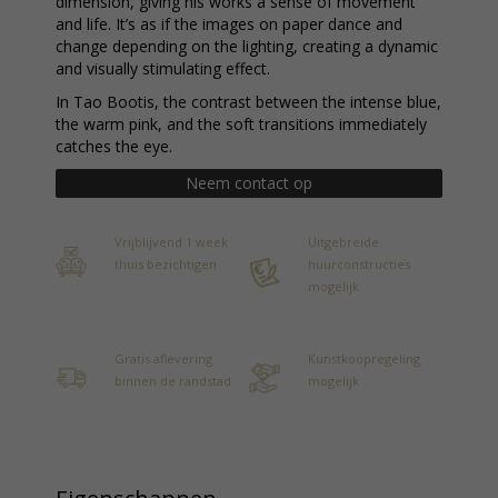
dimension, giving his works a sense of movement
and life. It’s as if the images on paper dance and
change depending on the lighting, creating a dynamic
and visually stimulating effect.
In Tao Bootis, the contrast between the intense blue,
the warm pink, and the soft transitions immediately
catches the eye.
Neem contact op
Vrijblijvend 1 week
Uitgebreide
thuis bezichtigen
huurconstructies
mogelijk
Gratis aflevering
Kunstkoopregeling
binnen de randstad
mogelijk