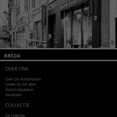
Lees meer
BREDA
Wilhelminastraat 11
OVER ONS
4818 SB Breda
+31 (0)76 5221309
info@kunsthuisbreda.nl
Over De Kunsthuizen
Uniek! De Art alert
Kunstcadeaubon
Lees meer
Vacatures
COLLECTIE
De collectie