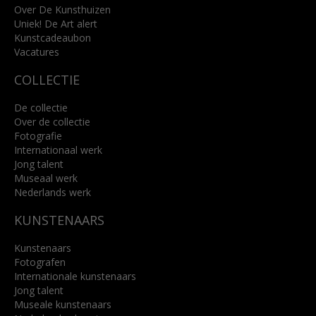
info@kunsthuisbreda.nl
Over De Kunsthuizen
Uniek! De Art alert
Kunstcadeaubon
Lees meer
Vacatures
COLLECTIE
De collectie
Over de collectie
Fotografie
Internationaal werk
Jong talent
Museaal werk
Nederlands werk
KUNSTENAARS
Kunstenaars
Fotografen
Internationale kunstenaars
Jong talent
Museale kunstenaars