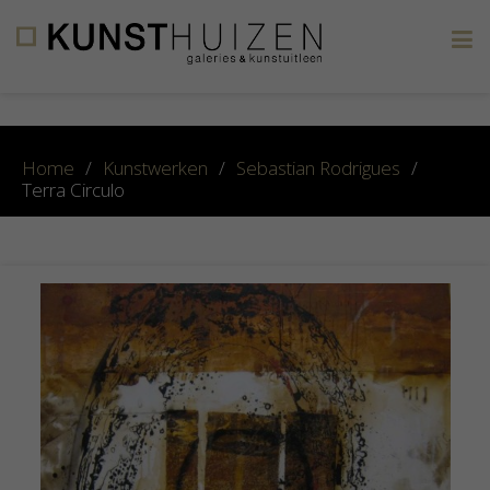
×
Home
/
Kunstwerken
/
Sebastian Rodrigues
/
Terra Circulo