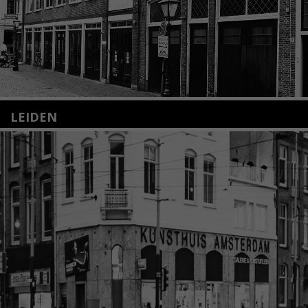
LEIDEN
Nieuwstraat 35
2312 KA Leiden
+31(0)71 – 52 84 480
info@kunsthuisleiden.nl
Lees meer