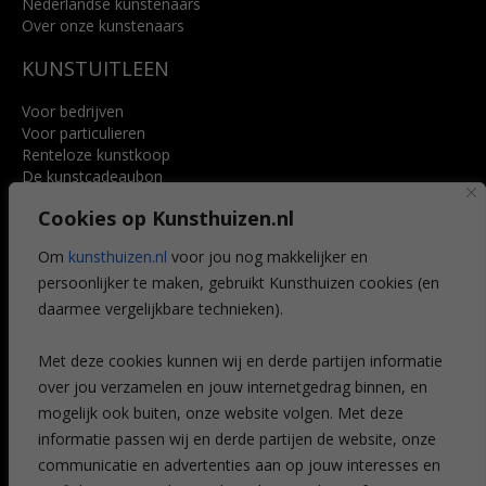
Nederlandse kunstenaars
Over onze kunstenaars
KUNSTUITLEEN
Voor bedrijven
Voor particulieren
Renteloze kunstkoop
De kunstcadeaubon
Art @ Home service
Cookies op Kunsthuizen.nl
Voordelen
Referenties
Om
kunsthuizen.nl
voor jou nog makkelijker en
Veelgestelde vragen
persoonlijker te maken, gebruikt Kunsthuizen cookies (en
CONTACT
daarmee vergelijkbare technieken).
Contact
Met deze cookies kunnen wij en derde partijen informatie
Leiden
over jou verzamelen en jouw internetgedrag binnen, en
Amsterdam
mogelijk ook buiten, onze website volgen. Met deze
Breda
Favorieten
informatie passen wij en derde partijen de website, onze
Mijn art alert
communicatie en advertenties aan op jouw interesses en