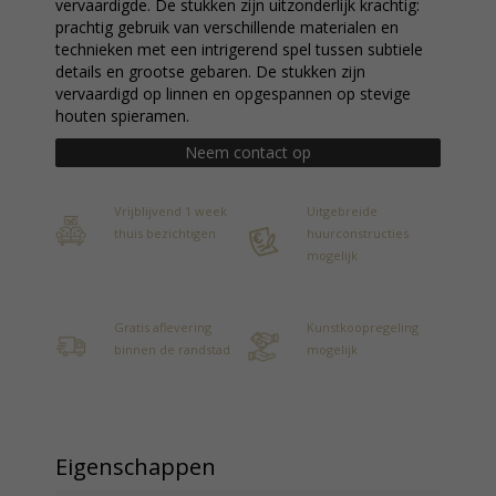
vervaardigde. De stukken zijn uitzonderlijk krachtig:
prachtig gebruik van verschillende materialen en
technieken met een intrigerend spel tussen subtiele
details en grootse gebaren. De stukken zijn
vervaardigd op linnen en opgespannen op stevige
houten spieramen.
Neem contact op
Vrijblijvend 1 week
Uitgebreide
thuis bezichtigen
huurconstructies
mogelijk
Gratis aflevering
Kunstkoopregeling
binnen de randstad
mogelijk
Eigenschappen