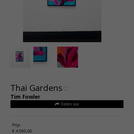
Thai gardens - Tim Fowler - 91x122 - kunsthuizen
Thai gard
(2)
Thai Gardens
Tim Fowler
Delen via:
Prijs
€ 4.500,00