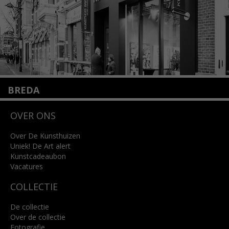
BREDA
Wilhelminastraat 11
OVER ONS
4818 SB Breda
+31 (0)76 5221309
info@kunsthuisbreda.nl
Over De Kunsthuizen
Uniek! De Art alert
Kunstcadeaubon
Lees meer
Vacatures
COLLECTIE
De collectie
Over de collectie
Fotografie