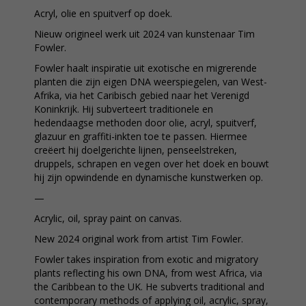
Acryl, olie en spuitverf op doek.
Nieuw origineel werk uit 2024 van kunstenaar Tim
Fowler.
Fowler haalt inspiratie uit exotische en migrerende
planten die zijn eigen DNA weerspiegelen, van West-
Afrika, via het Caribisch gebied naar het Verenigd
Koninkrijk. Hij subverteert traditionele en
hedendaagse methoden door olie, acryl, spuitverf,
glazuur en graffiti-inkten toe te passen. Hiermee
creëert hij doelgerichte lijnen, penseelstreken,
druppels, schrapen en vegen over het doek en bouwt
hij zijn opwindende en dynamische kunstwerken op.
—
Acrylic, oil, spray paint on canvas.
New 2024 original work from artist Tim Fowler.
Fowler takes inspiration from exotic and migratory
plants reflecting his own DNA, from west Africa, via
the Caribbean to the UK. He subverts traditional and
contemporary methods of applying oil, acrylic, spray,