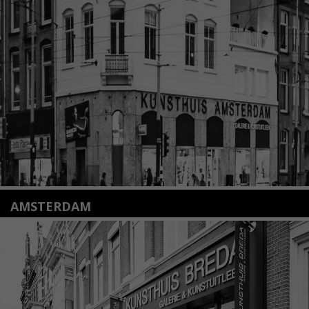
Nieuwstraat 35
2312 KA Leiden
+31(0)71 – 52 84 480
info@kunsthuisleiden.nl
Lees meer
AMSTERDAM
Amstelveenseweg 135
1075 VX Amsterdam
+31 (0)20 2332546
info@kunsthuisamsterdam.nl
Lees meer