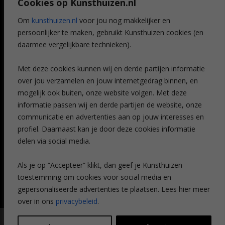
Cookies op Kunsthuizen.nl
Voordelen
Referenties
Om
kunsthuizen.nl
voor jou nog makkelijker en
Veelgestelde vragen
persoonlijker te maken, gebruikt Kunsthuizen cookies (en
CONTACT
daarmee vergelijkbare technieken).
Contact
Met deze cookies kunnen wij en derde partijen informatie
Leiden
over jou verzamelen en jouw internetgedrag binnen, en
Amsterdam
mogelijk ook buiten, onze website volgen. Met deze
Breda
Favorieten
informatie passen wij en derde partijen de website, onze
Mijn art alert
communicatie en advertenties aan op jouw interesses en
profiel. Daarnaast kan je door deze cookies informatie
delen via social media.
NIEUWSBRIEF
Als je op “Accepteer” klikt, dan geef je Kunsthuizen
toestemming om cookies voor social media en
gepersonaliseerde advertenties te plaatsen. Lees hier meer
over in ons
privacybeleid
.
© Kunsthuizen 2026 All rights reserved |
Disclaimer
|
Privacy