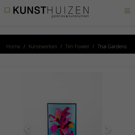
×
Home
/
Kunstwerken
/
Tim Fowler
/
Thai Gardens