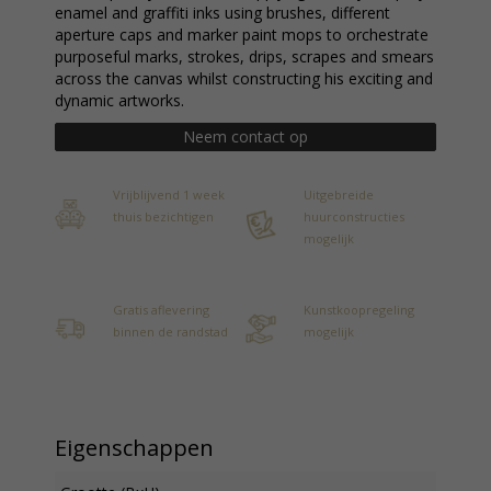
enamel and graffiti inks using brushes, different
aperture caps and marker paint mops to orchestrate
purposeful marks, strokes, drips, scrapes and smears
across the canvas whilst constructing his exciting and
dynamic artworks.
Neem contact op
Vrijblijvend 1 week
Uitgebreide
thuis bezichtigen
huurconstructies
mogelijk
Gratis aflevering
Kunstkoopregeling
binnen de randstad
mogelijk
Eigenschappen