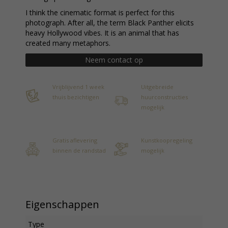
I think the cinematic format is perfect for this
photograph. After all, the term Black Panther elicits
heavy Hollywood vibes. It is an animal that has
created many metaphors.
Neem contact op
Vrijblijvend 1 week
Uitgebreide
thuis bezichtigen
huurconstructies
mogelijk
Gratis aflevering
Kunstkoopregeling
binnen de randstad
mogelijk
Eigenschappen
Type