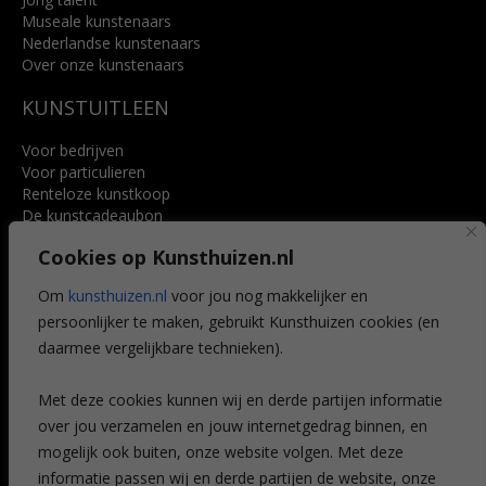
Museale kunstenaars
Nederlandse kunstenaars
Over onze kunstenaars
KUNSTUITLEEN
Voor bedrijven
Voor particulieren
Renteloze kunstkoop
De kunstcadeaubon
Art @ Home service
Cookies op Kunsthuizen.nl
Voordelen
Referenties
Om
kunsthuizen.nl
voor jou nog makkelijker en
Veelgestelde vragen
persoonlijker te maken, gebruikt Kunsthuizen cookies (en
CONTACT
daarmee vergelijkbare technieken).
Contact
Met deze cookies kunnen wij en derde partijen informatie
Leiden
over jou verzamelen en jouw internetgedrag binnen, en
Amsterdam
mogelijk ook buiten, onze website volgen. Met deze
Breda
Favorieten
informatie passen wij en derde partijen de website, onze