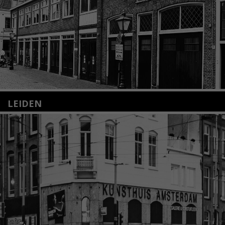
LEIDEN
Nieuwstraat 35
2312 KA Leiden
+31(0)71 – 52 84 480
info@kunsthuisleiden.nl
Lees meer