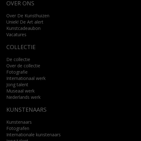
OVER ONS
4818 SB Breda
+31 (0)76 5221309
info@kunsthuisbreda.nl
Over De Kunsthuizen
Uniek! De Art alert
Kunstcadeaubon
Lees meer
Vacatures
COLLECTIE
De collectie
Over de collectie
Fotografie
Internationaal werk
Jong talent
Museaal werk
Nederlands werk
KUNSTENAARS
Kunstenaars
Fotografen
Internationale kunstenaars
Jong talent