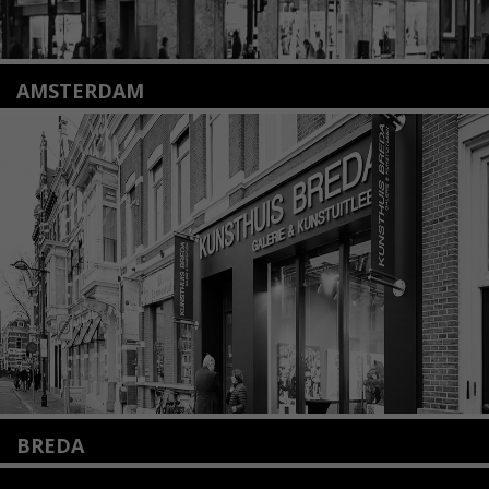
AMSTERDAM
Amstelveenseweg 135
1075 VX Amsterdam
+31 (0)20 2332546
info@kunsthuisamsterdam.nl
Lees meer
BREDA
Wilhelminastraat 11