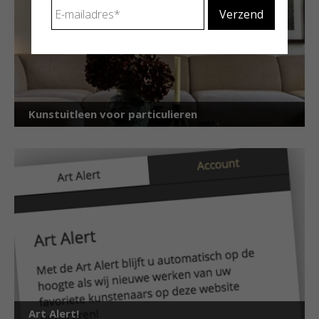
E-
mailadres
*
Kunstuitleen voor particulieren
Art Alert!