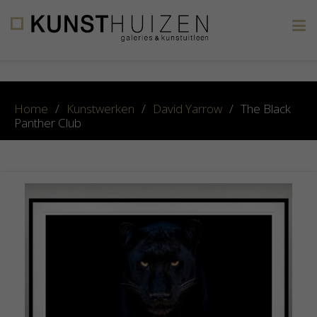
×
Home
/
Kunstwerken
/
David Yarrow
/
The Black
Panther Club