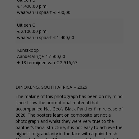
€ 1.400,00 p.m.
waarvan u spaart € 700,00
Uitleen C
€ 2.100,00 p.m.
waarvan u spaart € 1 400,00
Kunstkoop
Aanbetaling € 17.500,00
+ 18 termijnen van € 2 916,67
DINOKENG, SOUTH AFRICA – 2025
The making of this photograph has been on my mind
since I saw the promotional material that
accompanied Nat Geo’s Black Panther film release of
2020. The posters leant on composite art not a
photograph and whilst they were very true to the
panther’s facial structure, it is not easy to achieve the
highest of granularity in the face with a paint brush.