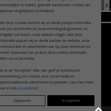
persoonlijker te maken, gebruikt Kunsthuizen cookies (en
daarmee vergelijkbare technieken).
BREDA
Met deze cookies kunnen wij en derde partijen informatie
Wilhelminastraat 11
over jou verzamelen en jouw internetgedrag binnen, en
TLEEN
CONTACT
4818 SB Breda
mogelijk ook buiten, onze website volgen. Met deze
+31 (0)76 5221309
n
info@kunsthuisbreda.nl
Contact
informatie passen wij en derde partijen de website, onze
eren
Leiden
communicatie en advertenties aan op jouw interesses en
nstkoop
Amsterdam
profiel. Daarnaast kan je door deze cookies informatie
Lees meer
eaubon
Breda
delen via social media.
ervice
Favorieten
Mijn art alert
Als je op “Accepteer” klikt, dan geef je Kunsthuizen
vragen
toestemming om cookies voor social media en
gepersonaliseerde advertenties te plaatsen. Lees hier meer
over in ons
privacybeleid
.
Aanpassen
Accepteren