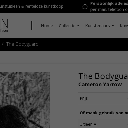
Persoonlijk advie
nstuitleen & renteloze kunstkoop
per mail, telefoon o
Home
Collectie
Kunstenaars
Kun
/
The Bodyguard
The Bodygua
Cameron Yarrow
Prijs
Of maak gebruik van on
Uitleen A