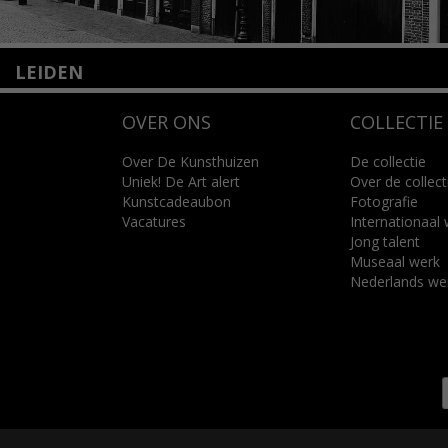
LEIDEN
Nieuwstraat 35
OVER ONS
COLLECTIE
2312 KA Leiden
+31(0)71 – 52 84 480
info@kunsthuisleiden.nl
Over De Kunsthuizen
De collectie
Uniek! De Art alert
Over de collect
Kunstcadeaubon
Fotografie
Lees meer
Vacatures
Internationaal
Jong talent
Museaal werk
Nederlands we