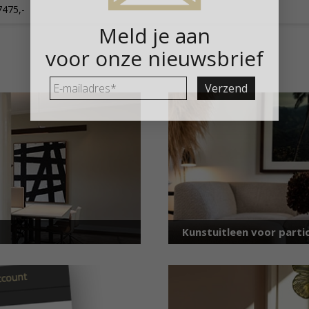
7475,-
Meld je aan
voor onze nieuwsbrief
E-
mailadres
*
Kunstuitleen voor partic