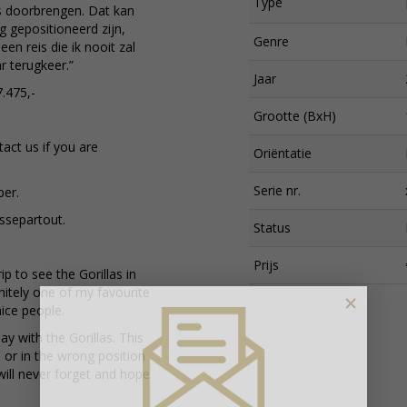
Type
a’s doorbrengen. Dat kan
g gepositioneerd zijn,
Genre
een reis die ik nooit zal
r terugkeer.”
Jaar
7.475,-
Grootte (BxH)
tact us if you are
Oriëntatie
Serie nr.
per.
ssepartout.
Status
Prijs
 to see the Gorillas in
nitely one of my favourite
×
nice people.
y with the Gorillas. This
 or in the wrong position
 I will never forget and hope