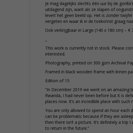
Je mag dagelijks slechts één uur bij de gorill
uitdagend zijn, want als ze slapen of ongunsti
levert het geen beeld op. Het is zonder twijfel 
vergeten en waar ik in de toekomst graag naa
Ook verkrijgbaar in Large (140 x 180 cm) – € 
_
This work is currently not in stock. Please con
interested.
Photography, printed on 300 gsm Archival Pa
Framed in black wooden frame with linnen pa
Edition of 15
“In December 2019 we went on an amazing trip
Rwanda, I had never been before but it is defi
places now. It’s an incredible place with such 
You are only allowed to spend an hour each da
can be problematic because if they are asleep
then there isn’t a picture. It’s definitely a trip
to return in the future.”