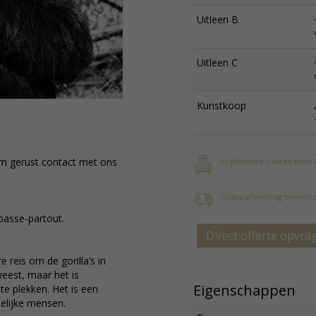
Uitleen B
Uitleen C
Kunstkoop
em gerust contact met ons
Vrijblijvend 1 week thuis
Gratis aflevering binnen
 passe-partout.
Direct offerte opvra
reis om de gorilla’s in
eest, maar het is
Eigenschappen
te plekken. Het is een
elijke mensen.