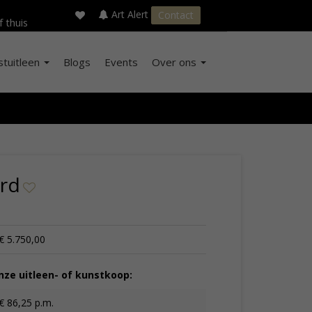
×
s
Art Alert
Contact
f thuis
stuitleen
Blogs
Events
Over ons
rd
€ 5.750,00
ze uitleen- of kunstkoop:
€ 86,25 p.m.