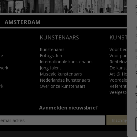
AMSTERDAM
Amstelveenseweg 135
KUNSTENAARS
KUNSTUI
1075 VX Amsterdam
+31 (0)20 2332546
info@kunsthuisamsterdam.nl
Kunstenaars
Voor bedrijve
ie
Fotografen
Voor particuli
Internationale kunstenaars
Renteloze ku
Lees meer
 werk
Jong talent
De kunstcad
Museale kunstenaars
Art @ Home s
Nederlandse kunstenaars
Voordelen
rk
Over onze kunstenaars
Referenties
Veelgestelde 
Aanmelden nieuwsbrief