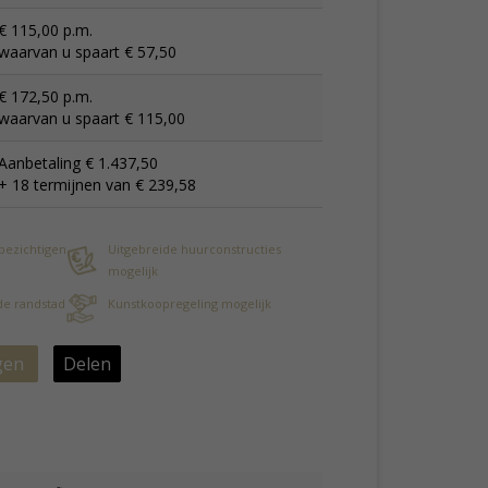
€ 115,00 p.m.
waarvan u spaart € 57,50
€ 172,50 p.m.
waarvan u spaart € 115,00
Aanbetaling € 1.437,50
+ 18 termijnen van € 239,58
 bezichtigen
Uitgebreide huurconstructies
mogelijk
 de randstad
Kunstkoopregeling mogelijk
gen
Delen