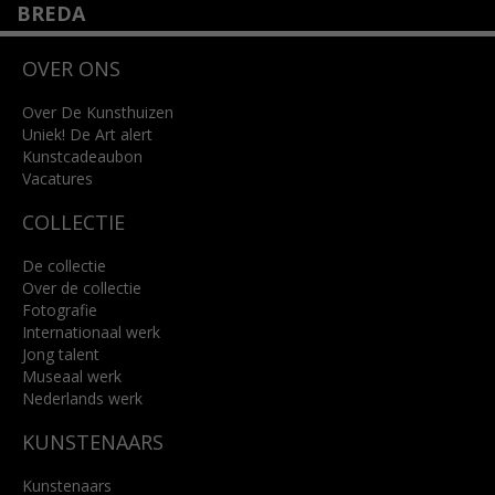
BREDA
Wilhelminastraat 11
OVER ONS
4818 SB Breda
+31 (0)76 5221309
info@kunsthuisbreda.nl
Over De Kunsthuizen
Uniek! De Art alert
Kunstcadeaubon
Lees meer
Vacatures
COLLECTIE
De collectie
Over de collectie
Fotografie
Internationaal werk
Jong talent
Museaal werk
Nederlands werk
KUNSTENAARS
Kunstenaars