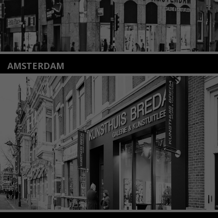
AMSTERDAM
Amstelveenseweg 135
1075 VX Amsterdam
+31 (0)20 2332546
info@kunsthuisamsterdam.nl
Lees meer