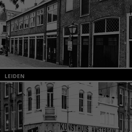
LEIDEN
Nieuwstraat 35
2312 KA Leiden
+31(0)71 – 52 84 480
info@kunsthuisleiden.nl
Lees meer