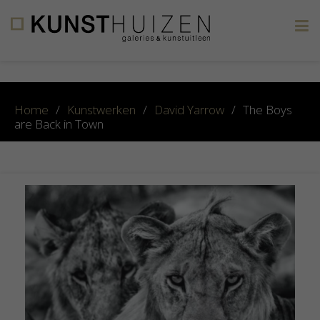
×
Home
/
Kunstwerken
/
David Yarrow
/
The Boys
are Back in Town