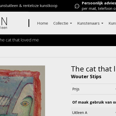
Persoonlijk advie
nstuitleen & renteloze kunstkoop
per mail, telefoon o
Home
Collectie
Kunstenaars
Kun
he cat that loved me
The cat that
Wouter Stips
Prijs
Of maak gebruik van on
Uitleen A