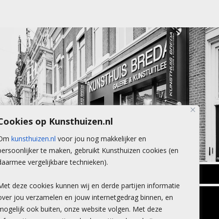
Cookies op Kunsthuizen.nl
Om
kunsthuizen.nl
voor jou nog makkelijker en
persoonlijker te maken, gebruikt Kunsthuizen cookies (en
daarmee vergelijkbare technieken).
BREDA
Met deze cookies kunnen wij en derde partijen informatie
Wilhelminastraat 11
over jou verzamelen en jouw internetgedrag binnen, en
TLEEN
CONTACT
4818 SB Breda
mogelijk ook buiten, onze website volgen. Met deze
+31 (0)76 5221309