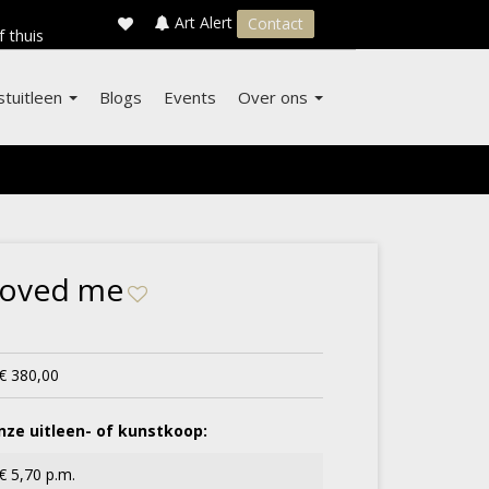
×
s
Art Alert
Contact
f thuis
stuitleen
Blogs
Events
Over ons
 loved me
€ 380,00
ze uitleen- of kunstkoop:
€ 5,70 p.m.