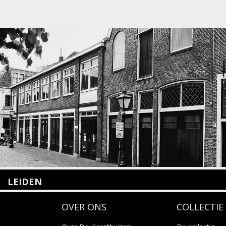
LEIDEN
Nieuwstraat 35
OVER ONS
COLLECTIE
2312 KA Leiden
+31(0)71 – 52 84 480