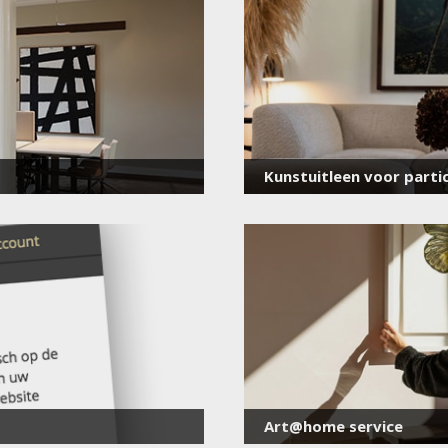
voor onze nieuwsbrief
E-
mailadres
*
Kunstuitleen voor partic
Art@home service