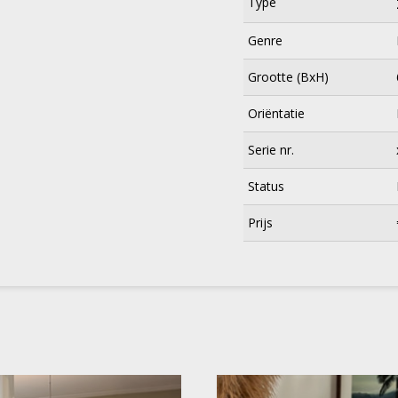
Type
Genre
Grootte (BxH)
Oriëntatie
Serie nr.
Status
×
Prijs
Meld je aan