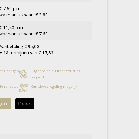
€ 7,60 p.m.
waarvan u spaart € 3,80
€ 11,40 p.m.
waarvan u spaart € 7,60
Aanbetaling € 95,00
+ 18 termijnen van € 15,83
 bezichtigen
Uitgebreide huurconstructies
mogelijk
 de randstad
Kunstkoopregeling mogelijk
gen
Delen