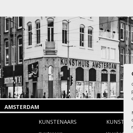
AMSTERDAM
Amstelveenseweg 135
KUNSTENAARS
KUNSTUI
1075 VX Amsterdam
+31 (0)20 2332546