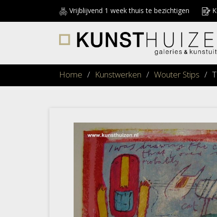
Vrijblijvend 1 week thuis te bezichtigen
Ku
Home
/
Kunstwerken
/
Wouter Stips
/
T