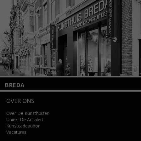
+31 (0)20 2332546
info@kunsthuisamsterdam.nl
Lees meer
BREDA
Wilhelminastraat 11
OVER ONS
4818 SB Breda
+31 (0)76 5221309
info@kunsthuisbreda.nl
Over De Kunsthuizen
Uniek! De Art alert
Kunstcadeaubon
Lees meer
Vacatures