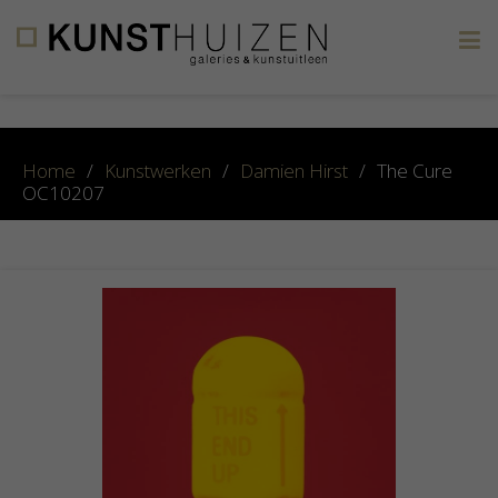
×
Home
/
Kunstwerken
/
Damien Hirst
/
The Cure
OC10207