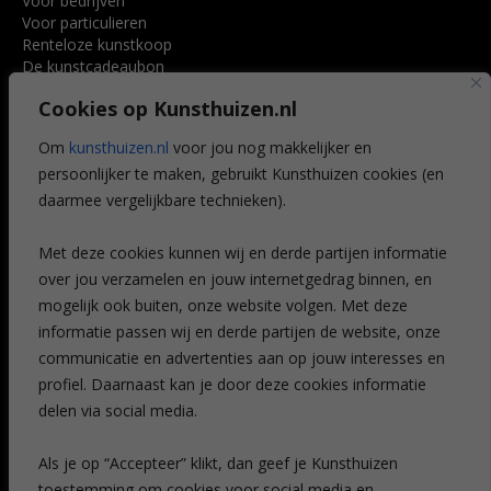
Voor bedrijven
Voor particulieren
Renteloze kunstkoop
De kunstcadeaubon
Art @ Home service
Cookies op Kunsthuizen.nl
Voordelen
Referenties
Om
kunsthuizen.nl
voor jou nog makkelijker en
Veelgestelde vragen
persoonlijker te maken, gebruikt Kunsthuizen cookies (en
CONTACT
daarmee vergelijkbare technieken).
Contact
Met deze cookies kunnen wij en derde partijen informatie
Leiden
over jou verzamelen en jouw internetgedrag binnen, en
Amsterdam
mogelijk ook buiten, onze website volgen. Met deze
Breda
Favorieten
informatie passen wij en derde partijen de website, onze
Mijn art alert
communicatie en advertenties aan op jouw interesses en
profiel. Daarnaast kan je door deze cookies informatie
delen via social media.
NIEUWSBRIEF
Als je op “Accepteer” klikt, dan geef je Kunsthuizen
toestemming om cookies voor social media en