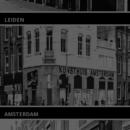
LEIDEN
Nieuwstraat 35
2312 KA Leiden
+31(0)71 – 52 84 480
info@kunsthuisleiden.nl
Lees meer
AMSTERDAM
Amstelveenseweg 135
1075 VX Amsterdam