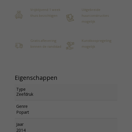
Vrijblijvend 1 week
Uitgebreide
thuis bezichtigen
huurconstructies
mogelijk
Gratis aflevering
Kunstkoopregeling
binnen de randstad
mogelijk
Eigenschappen
Type
Zeefdruk
Genre
Popart
Jaar
2014