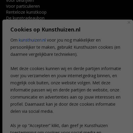
Voor bedrijven
Voor particulieren
Renteloze kunstkoop
De kunstcadeaubon
Art @ Home service
Cookies op Kunsthuizen.nl
Voordelen
Referenties
Om
kunsthuizen.nl
voor jou nog makkelijker en
Veelgestelde vragen
persoonlijker te maken, gebruikt Kunsthuizen cookies (en
CONTACT
daarmee vergelijkbare technieken).
Contact
Met deze cookies kunnen wij en derde partijen informatie
Leiden
over jou verzamelen en jouw internetgedrag binnen, en
Amsterdam
mogelijk ook buiten, onze website volgen. Met deze
Breda
Favorieten
informatie passen wij en derde partijen de website, onze
Mijn art alert
communicatie en advertenties aan op jouw interesses en
profiel. Daarnaast kan je door deze cookies informatie
delen via social media.
NIEUWSBRIEF
Als je op “Accepteer” klikt, dan geef je Kunsthuizen
toestemming om cookies voor social media en