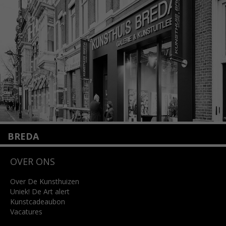
+31 (0)20 2332546
info@kunsthuisamsterdam.nl
Lees meer
BREDA
Wilhelminastraat 11
OVER ONS
4818 SB Breda
+31 (0)76 5221309
info@kunsthuisbreda.nl
Over De Kunsthuizen
Uniek! De Art alert
Kunstcadeaubon
Lees meer
Vacatures