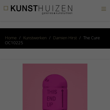
×
Home
/
Kunstwerken
/
Damien Hirst
/
The Cure
OC10225