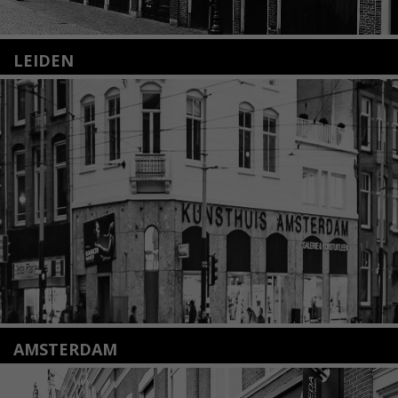
LEIDEN
Nieuwstraat 35
2312 KA Leiden
+31(0)71 – 52 84 480
info@kunsthuisleiden.nl
Lees meer
AMSTERDAM
Amstelveenseweg 135
1075 VX Amsterdam