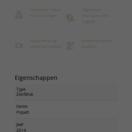
Vrijblijvend 1 week
Uitgebreide
thuis bezichtigen
huurconstructies
mogelijk
Gratis aflevering
Kunstkoopregeling
binnen de randstad
mogelijk
Eigenschappen
Type
Zeefdruk
Genre
Popart
Jaar
2014