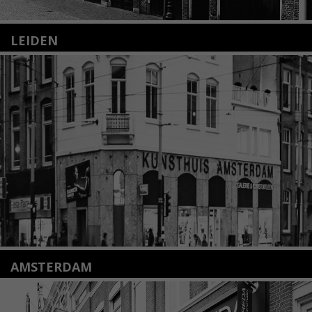
LEIDEN
Nieuwstraat 35
2312 KA Leiden
+31(0)71 – 52 84 480
info@kunsthuisleiden.nl
Lees meer
AMSTERDAM
Amstelveenseweg 135
1075 VX Amsterdam