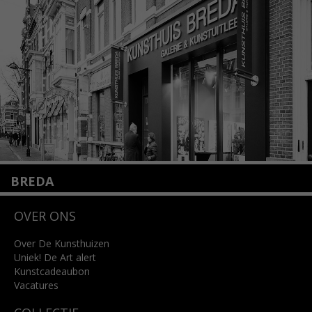
+31 (0)20 2332546
info@kunsthuisamsterdam.nl
Lees meer
BREDA
Wilhelminastraat 11
OVER ONS
4818 SB Breda
+31 (0)76 5221309
info@kunsthuisbreda.nl
Over De Kunsthuizen
Uniek! De Art alert
Kunstcadeaubon
Lees meer
Vacatures