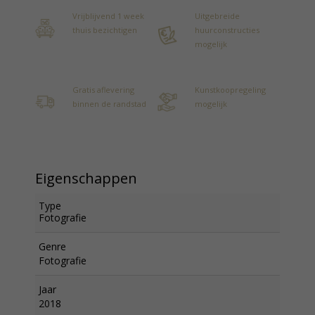
Vrijblijvend 1 week
Uitgebreide
thuis bezichtigen
huurconstructies
mogelijk
Gratis aflevering
Kunstkoopregeling
binnen de randstad
mogelijk
Eigenschappen
Type
Fotografie
Genre
Fotografie
Jaar
2018