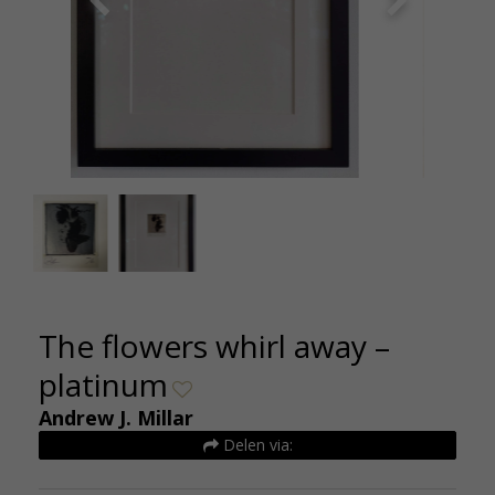
The Flowers Whirl Away (Platinum) oplage 50
Andre
The flowers whirl away –
platinum
Andrew J. Millar
Delen via: