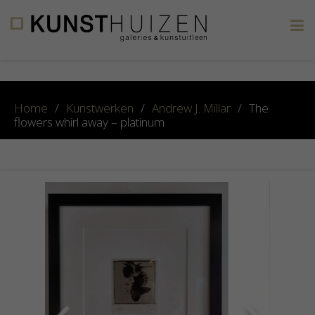
×
Home
/
Kunstwerken
/
Andrew J. Millar
/
The
flowers whirl away – platinum