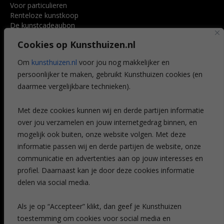
Voor particulieren
Renteloze kunstkoop
De kunstcadeaubon
Art @ Home service
Cookies op Kunsthuizen.nl
Voordelen
Referenties
Om
kunsthuizen.nl
voor jou nog makkelijker en
Veelgestelde vragen
persoonlijker te maken, gebruikt Kunsthuizen cookies (en
CONTACT
daarmee vergelijkbare technieken).
Contact
Met deze cookies kunnen wij en derde partijen informatie
Leiden
over jou verzamelen en jouw internetgedrag binnen, en
Amsterdam
mogelijk ook buiten, onze website volgen. Met deze
Breda
Favorieten
informatie passen wij en derde partijen de website, onze
Mijn art alert
communicatie en advertenties aan op jouw interesses en
profiel. Daarnaast kan je door deze cookies informatie
delen via social media.
NIEUWSBRIEF
Als je op “Accepteer” klikt, dan geef je Kunsthuizen
toestemming om cookies voor social media en