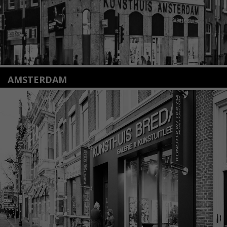
AMSTERDAM
Amstelveenseweg 135
1075 VX Amsterdam
+31 (0)20 2332546
info@kunsthuisamsterdam.nl
Lees meer