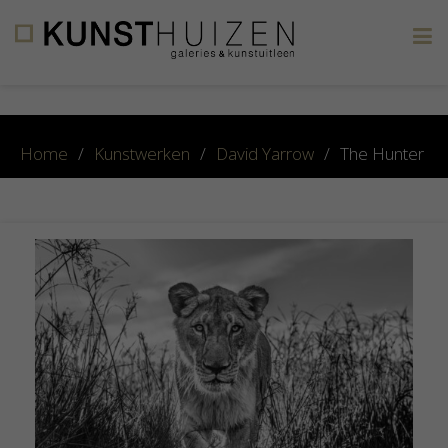
×
Home
/
Kunstwerken
/
David Yarrow
/
The Hunter