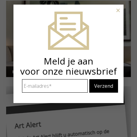
×
Meld je aan
voor onze nieuwsbrief
Kunstuitleen voor particulieren
E-
mailadres
*