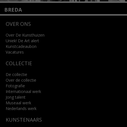
BREDA
Wilhelminastraat 11
OVER ONS
4818 SB Breda
+31 (0)76 5221309
info@kunsthuisbreda.nl
Over De Kunsthuizen
Uniek! De Art alert
Kunstcadeaubon
Lees meer
Vacatures
COLLECTIE
De collectie
Over de collectie
Fotografie
Internationaal werk
Jong talent
Museaal werk
Nederlands werk
KUNSTENAARS