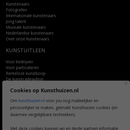
Kunstenaars
Fotografen
Internationale kunstenaars
Jong talent
Museale kunstenaars
Nederlandse kunstenaars
Over onze kunstenaars
KUNSTUITLEEN
Voor bedrijven
Voor particulieren
Renteloze kunstkoop
De kunstcadeaubon
Art @ Home service
Cookies op Kunsthuizen.nl
Voordelen
Referenties
Om
kunsthuizen.nl
voor jou nog makkelijker en
Veelgestelde vragen
persoonlijker te maken, gebruikt Kunsthuizen cookies (en
CONTACT
daarmee vergelijkbare technieken).
Contact
Met deze cookies kunnen wij en derde partijen informatie