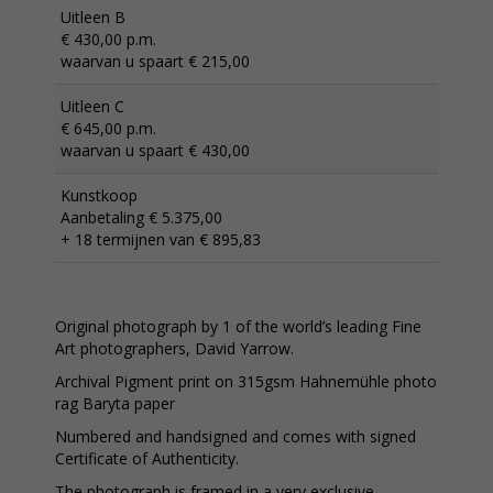
Uitleen B
€ 430,00 p.m.
waarvan u spaart € 215,00
Uitleen C
€ 645,00 p.m.
waarvan u spaart € 430,00
Kunstkoop
Aanbetaling € 5.375,00
+ 18 termijnen van € 895,83
Original photograph by 1 of the world’s leading Fine
Art photographers, David Yarrow.
Archival Pigment print on 315gsm Hahnemühle photo
rag Baryta paper
Numbered and handsigned and comes with signed
Certificate of Authenticity.
The photograph is framed in a very exclusive