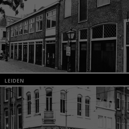
LEIDEN
Nieuwstraat 35
2312 KA Leiden
+31(0)71 – 52 84 480
info@kunsthuisleiden.nl
Lees meer