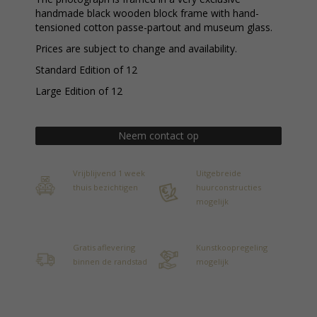
handmade black wooden block frame with hand-
tensioned cotton passe-partout and museum glass.
Prices are subject to change and availability.
Standard Edition of 12
Large Edition of 12
Neem contact op
Vrijblijvend 1 week
Uitgebreide
thuis bezichtigen
huurconstructies
mogelijk
Gratis aflevering
Kunstkoopregeling
binnen de randstad
mogelijk