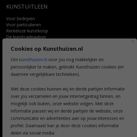
KUNSTUITLEEN
Voor bedrijven
Voor particulieren
Renteloze kunstkoop
De kunstcadeaubon
Art @ Home service
Cookies op Kunsthuizen.nl
Voordelen
Referenties
Om
kunsthuizen.nl
voor jou nog makkelijker en
Veelgestelde vragen
persoonlijker te maken, gebruikt Kunsthuizen cookies (en
CONTACT
daarmee vergelijkbare technieken).
Contact
Met deze cookies kunnen wij en derde partijen informatie
Leiden
over jou verzamelen en jouw internetgedrag binnen, en
Amsterdam
mogelijk ook buiten, onze website volgen. Met deze
Breda
Favorieten
informatie passen wij en derde partijen de website, onze
Mijn art alert
communicatie en advertenties aan op jouw interesses en
profiel. Daarnaast kan je door deze cookies informatie
delen via social media.
NIEUWSBRIEF