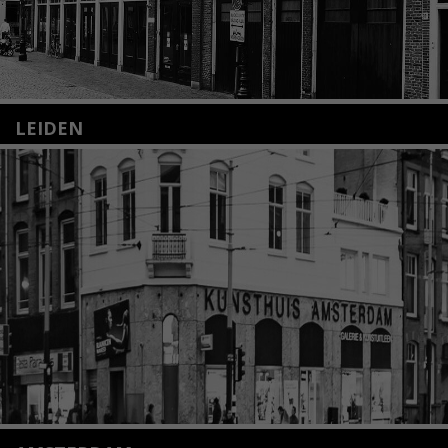
LEIDEN
Nieuwstraat 35
2312 KA Leiden
+31(0)71 – 52 84 480
info@kunsthuisleiden.nl
Lees meer