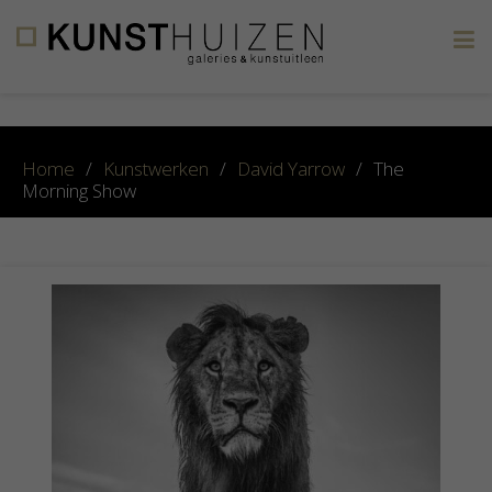
×
Home
/
Kunstwerken
/
David Yarrow
/
The
Morning Show