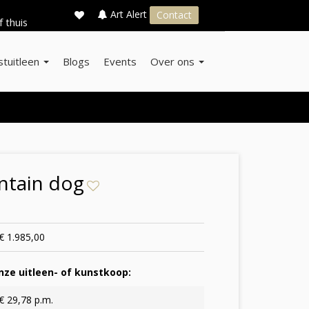
×
s
Art Alert
Contact
f thuis
stuitleen
Blogs
Events
Over ons
ntain dog
€ 1.985,00
ze uitleen- of kunstkoop:
€ 29,78 p.m.