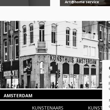
Art@home service
AMSTERDAM
Amstelveenseweg 135
KUNSTENAARS
KUNSTUI
1075 VX Amsterdam