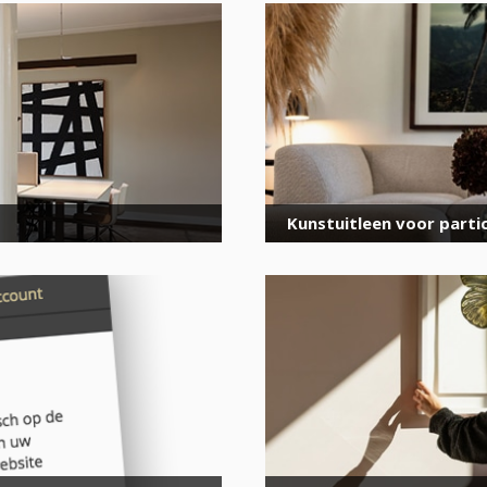
voor onze nieuwsbrief
E-
mailadres
*
Kunstuitleen voor partic