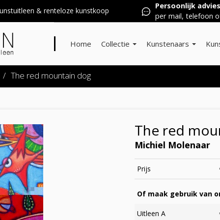
Persoonlijk advie
nstuitleen & renteloze kunstkoop
per mail, telefoon o
Home
Collectie
Kunstenaars
Kun
/
The red mountain dog
The red mou
Michiel Molenaar
Prijs
Of maak gebruik van on
Uitleen A