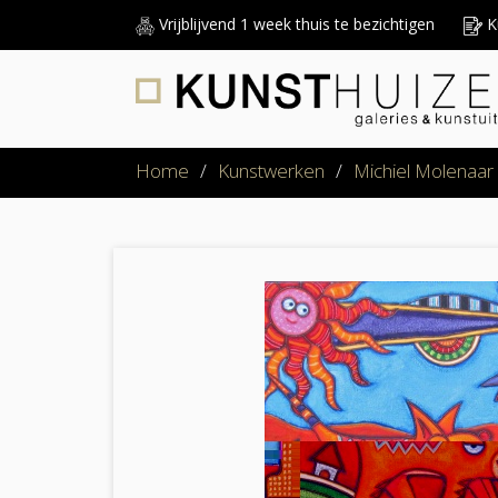
Vrijblijvend 1 week thuis te bezichtigen
Ku
Home
/
Kunstwerken
/
Michiel Molenaar