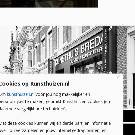
Cookies op Kunsthuizen.nl
Om
kunsthuizen.nl
voor jou nog makkelijker en
persoonlijker te maken, gebruikt Kunsthuizen cookies (en
daarmee vergelijkbare technieken).
BREDA
Met deze cookies kunnen wij en derde partijen informatie
Wilhelminastraat 11
over jou verzamelen en jouw internetgedrag binnen, en
TLEEN
CONTACT
4818 SB Breda