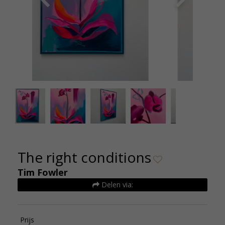
The right conditions - Tim Fowler - 105x157cm -
The
de kunsthuizen (4)
The right conditions
Tim Fowler
Delen via:
Prijs