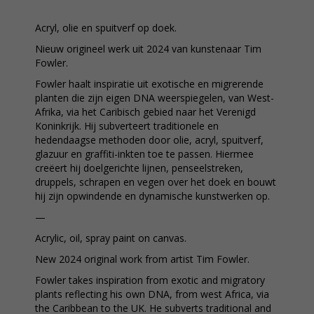
Acryl, olie en spuitverf op doek.
Nieuw origineel werk uit 2024 van kunstenaar Tim
Fowler.
Fowler haalt inspiratie uit exotische en migrerende
planten die zijn eigen DNA weerspiegelen, van West-
Afrika, via het Caribisch gebied naar het Verenigd
Koninkrijk. Hij subverteert traditionele en
hedendaagse methoden door olie, acryl, spuitverf,
glazuur en graffiti-inkten toe te passen. Hiermee
creëert hij doelgerichte lijnen, penseelstreken,
druppels, schrapen en vegen over het doek en bouwt
hij zijn opwindende en dynamische kunstwerken op.
—
Acrylic, oil, spray paint on canvas.
New 2024 original work from artist Tim Fowler.
Fowler takes inspiration from exotic and migratory
plants reflecting his own DNA, from west Africa, via
the Caribbean to the UK. He subverts traditional and