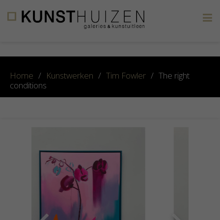
×
Home
/
Kunstwerken
/
Tim Fowler
/
The right
conditions