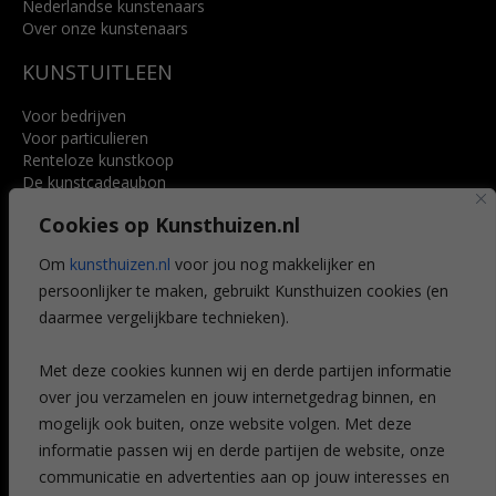
Nederlandse kunstenaars
Over onze kunstenaars
KUNSTUITLEEN
Voor bedrijven
Voor particulieren
Renteloze kunstkoop
De kunstcadeaubon
Art @ Home service
Cookies op Kunsthuizen.nl
Voordelen
Referenties
Om
kunsthuizen.nl
voor jou nog makkelijker en
Veelgestelde vragen
persoonlijker te maken, gebruikt Kunsthuizen cookies (en
CONTACT
daarmee vergelijkbare technieken).
Contact
Met deze cookies kunnen wij en derde partijen informatie
Leiden
over jou verzamelen en jouw internetgedrag binnen, en
Amsterdam
mogelijk ook buiten, onze website volgen. Met deze
Breda
Favorieten
informatie passen wij en derde partijen de website, onze
Mijn art alert
communicatie en advertenties aan op jouw interesses en