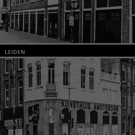
LEIDEN
Nieuwstraat 35
2312 KA Leiden
+31(0)71 – 52 84 480
info@kunsthuisleiden.nl
Lees meer