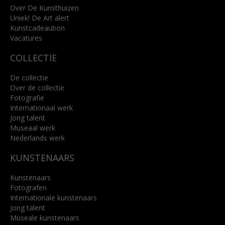
info@kunsthuisbreda.nl
Over De Kunsthuizen
Uniek! De Art alert
Kunstcadeaubon
Lees meer
Vacatures
COLLECTIE
De collectie
Over de collectie
Fotografie
Internationaal werk
Jong talent
Museaal werk
Nederlands werk
KUNSTENAARS
Kunstenaars
Fotografen
Internationale kunstenaars
Jong talent
Museale kunstenaars