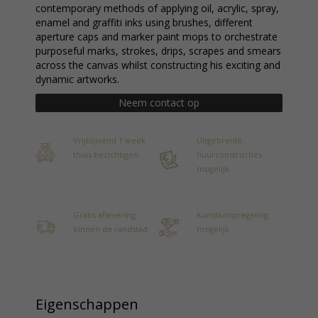
contemporary methods of applying oil, acrylic, spray,
enamel and graffiti inks using brushes, different
aperture caps and marker paint mops to orchestrate
purposeful marks, strokes, drips, scrapes and smears
across the canvas whilst constructing his exciting and
dynamic artworks.
Neem contact op
Vrijblijvend 1 week
Uitgebreide
thuis bezichtigen
huurconstructies
mogelijk
Gratis aflevering
Kunstkoopregeling
binnen de randstad
mogelijk
Eigenschappen