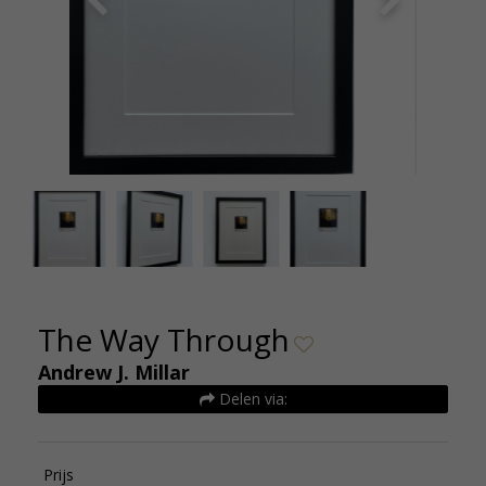
Andrew Millar - The Way Through 40x30 cm 230
Andrew M
euro (2)
The Way Through
Andrew J. Millar
Delen via:
Prijs