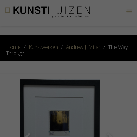
×
Home
/
Kunstwerken
/
Andrew J. Millar
/
The Way
Through