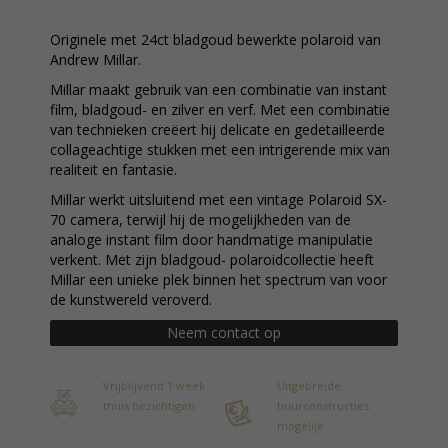
Originele met 24ct bladgoud bewerkte polaroid van
Andrew Millar.
Millar maakt gebruik van een combinatie van instant
film, bladgoud- en zilver en verf. Met een combinatie
van technieken creëert hij delicate en gedetailleerde
collageachtige stukken met een intrigerende mix van
realiteit en fantasie.
Millar werkt uitsluitend met een vintage Polaroid SX-
70 camera, terwijl hij de mogelijkheden van de
analoge instant film door handmatige manipulatie
verkent. Met zijn bladgoud- polaroidcollectie heeft
Millar een unieke plek binnen het spectrum van voor
de kunstwereld veroverd.
Neem contact op
Vrijblijvend 1 week
Uitgebreide
thuis bezichtigen
huurconstructies
mogelijk