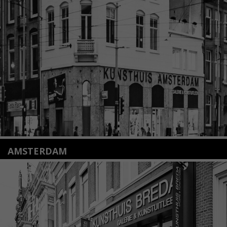
Nieuwstraat 35
2312 KA Leiden
+31(0)71 – 52 84 480
info@kunsthuisleiden.nl
Lees meer
AMSTERDAM
Amstelveenseweg 135
1075 VX Amsterdam
+31 (0)20 2332546
info@kunsthuisamsterdam.nl
Lees meer