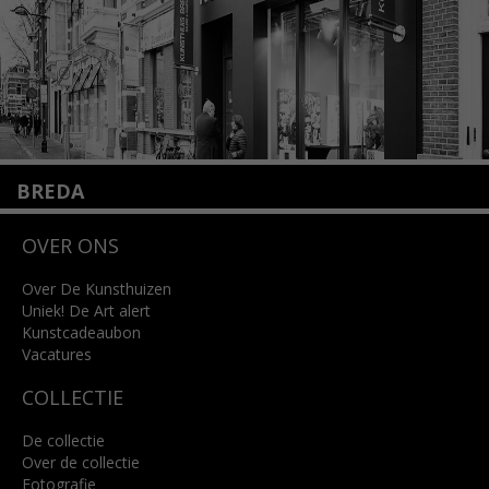
BREDA
Wilhelminastraat 11
OVER ONS
4818 SB Breda
+31 (0)76 5221309
info@kunsthuisbreda.nl
Over De Kunsthuizen
Uniek! De Art alert
Kunstcadeaubon
Lees meer
Vacatures
COLLECTIE
De collectie
Over de collectie
Fotografie