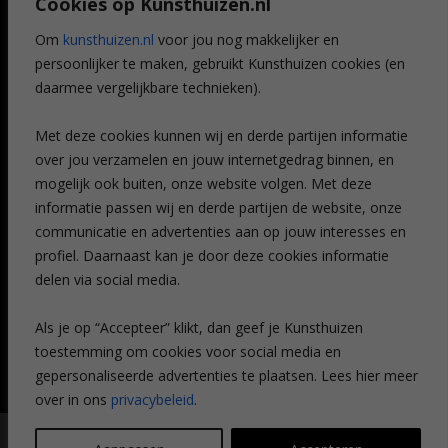
Cookies op Kunsthuizen.nl
Voordelen
Referenties
Om
kunsthuizen.nl
voor jou nog makkelijker en
Veelgestelde vragen
persoonlijker te maken, gebruikt Kunsthuizen cookies (en
CONTACT
daarmee vergelijkbare technieken).
Contact
Met deze cookies kunnen wij en derde partijen informatie
Leiden
over jou verzamelen en jouw internetgedrag binnen, en
Amsterdam
mogelijk ook buiten, onze website volgen. Met deze
Breda
Favorieten
informatie passen wij en derde partijen de website, onze
Mijn art alert
communicatie en advertenties aan op jouw interesses en
profiel. Daarnaast kan je door deze cookies informatie
delen via social media.
NIEUWSBRIEF
Als je op “Accepteer” klikt, dan geef je Kunsthuizen
toestemming om cookies voor social media en
gepersonaliseerde advertenties te plaatsen. Lees hier meer
over in ons
privacybeleid
.
© Kunsthuizen 2026 All rights reserved |
Disclaimer
|
Privacy