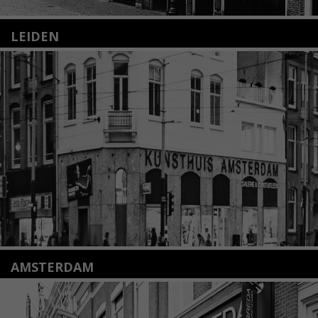
LEIDEN
Nieuwstraat 35
2312 KA Leiden
+31(0)71 – 52 84 480
info@kunsthuisleiden.nl
Lees meer
AMSTERDAM
Amstelveenseweg 135
1075 VX Amsterdam
+31 (0)20 2332546