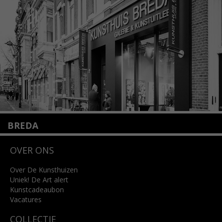
info@kunsthuisamsterdam.nl
Lees meer
BREDA
Wilhelminastraat 11
OVER ONS
4818 SB Breda
+31 (0)76 5221309
info@kunsthuisbreda.nl
Over De Kunsthuizen
Uniek! De Art alert
Kunstcadeaubon
Lees meer
Vacatures
COLLECTIE