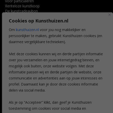
Voor particulieren
Renteloze kunstkoop
De kunstcadeaubon
Art @ Home service
Cookies op Kunsthuizen.nl
Voordelen
Referenties
Om
kunsthuizen.nl
voor jou nog makkelijker en
Veelgestelde vragen
persoonlijker te maken, gebruikt Kunsthuizen cookies (en
CONTACT
daarmee vergelijkbare technieken).
Contact
Met deze cookies kunnen wij en derde partijen informatie
Leiden
over jou verzamelen en jouw internetgedrag binnen, en
Amsterdam
mogelijk ook buiten, onze website volgen. Met deze
Breda
Favorieten
informatie passen wij en derde partijen de website, onze
Mijn art alert
communicatie en advertenties aan op jouw interesses en
profiel. Daarnaast kan je door deze cookies informatie
delen via social media.
NIEUWSBRIEF
Als je op “Accepteer” klikt, dan geef je Kunsthuizen
toestemming om cookies voor social media en