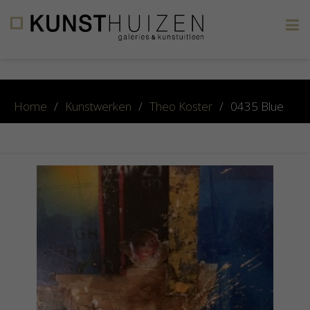
×
Home
/
Kunstwerken
/
Theo Koster
/
0435 Blue