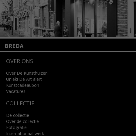
BREDA
Wilhelminastraat 11
OVER ONS
4818 SB Breda
+31 (0)76 5221309
info@kunsthuisbreda.nl
Over De Kunsthuizen
Uniek! De Art alert
Kunstcadeaubon
Lees meer
Vacatures
COLLECTIE
De collectie
Over de collectie
Fotografie
Internationaal werk