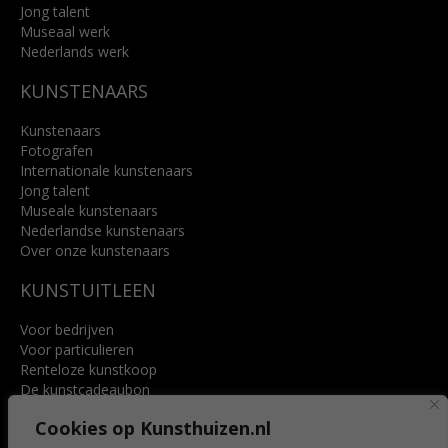
Jong talent
Museaal werk
Nederlands werk
KUNSTENAARS
Kunstenaars
Fotografen
Internationale kunstenaars
Jong talent
Museale kunstenaars
Nederlandse kunstenaars
Over onze kunstenaars
KUNSTUITLEEN
Voor bedrijven
Voor particulieren
Renteloze kunstkoop
De kunstcadeaubon
Art @ Home service
Cookies op Kunsthuizen.nl
Voordelen