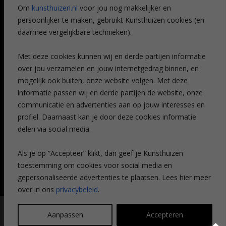
Referenties
Om
kunsthuizen.nl
voor jou nog makkelijker en
Veelgestelde vragen
persoonlijker te maken, gebruikt Kunsthuizen cookies (en
CONTACT
daarmee vergelijkbare technieken).
Contact
Met deze cookies kunnen wij en derde partijen informatie
Leiden
over jou verzamelen en jouw internetgedrag binnen, en
Amsterdam
mogelijk ook buiten, onze website volgen. Met deze
Breda
Favorieten
informatie passen wij en derde partijen de website, onze
Mijn art alert
communicatie en advertenties aan op jouw interesses en
profiel. Daarnaast kan je door deze cookies informatie
delen via social media.
NIEUWSBRIEF
Als je op “Accepteer” klikt, dan geef je Kunsthuizen
toestemming om cookies voor social media en
gepersonaliseerde advertenties te plaatsen. Lees hier meer
over in ons
privacybeleid
.
© Kunsthuizen 2026 All rights reserved |
Disclaimer
|
Privacy
Aanpassen
Accepteren
statement
| Communicatie:
Legit