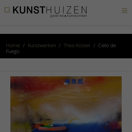
×
Home
/
Kunstwerken
/
Theo Koster
/
Cielo de
Fuego