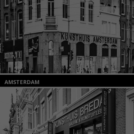
+31(0)71 – 52 84 480
info@kunsthuisleiden.nl
Lees meer
AMSTERDAM
Amstelveenseweg 135
1075 VX Amsterdam
+31 (0)20 2332546
info@kunsthuisamsterdam.nl
Lees meer