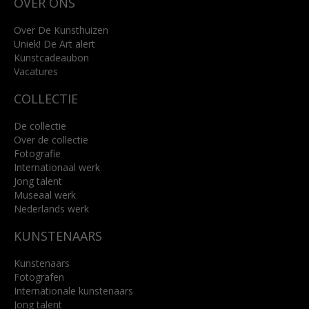
OVER ONS
4818 SB Breda
+31 (0)76 5221309
info@kunsthuisbreda.nl
Over De Kunsthuizen
Uniek! De Art alert
Kunstcadeaubon
Lees meer
Vacatures
COLLECTIE
De collectie
Over de collectie
Fotografie
Internationaal werk
Jong talent
Museaal werk
Nederlands werk
KUNSTENAARS
Kunstenaars
Fotografen
Internationale kunstenaars
Jong talent