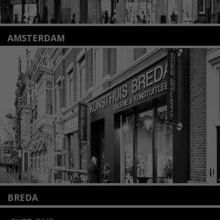
AMSTERDAM
Amstelveenseweg 135
1075 VX Amsterdam
+31 (0)20 2332546
info@kunsthuisamsterdam.nl
Lees meer
BREDA
Wilhelminastraat 11