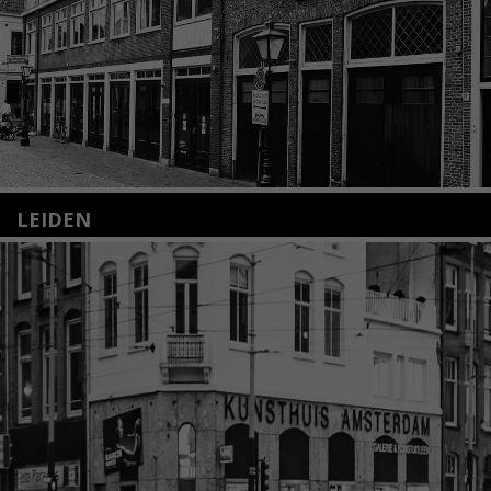
LEIDEN
Nieuwstraat 35
2312 KA Leiden
+31(0)71 – 52 84 480
info@kunsthuisleiden.nl
Lees meer