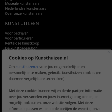
Museale kunstenaars
Nederlandse kunstenaars
Over onze kunstenaars
KUNSTUITLEEN
Voor bedrijven
Voor particulieren
Renteloze kunstkoop
De kunstcadeaubon
Art @ Home service
Cookies op Kunsthuizen.nl
Voordelen
Referenties
Om
kunsthuizen.nl
voor jou nog makkelijker en
Veelgestelde vragen
persoonlijker te maken, gebruikt Kunsthuizen cookies (en
CONTACT
daarmee vergelijkbare technieken).
Contact
Met deze cookies kunnen wij en derde partijen informatie
Leiden
over jou verzamelen en jouw internetgedrag binnen, en
Amsterdam
mogelijk ook buiten, onze website volgen. Met deze
Breda
Favorieten
informatie passen wij en derde partijen de website, onze