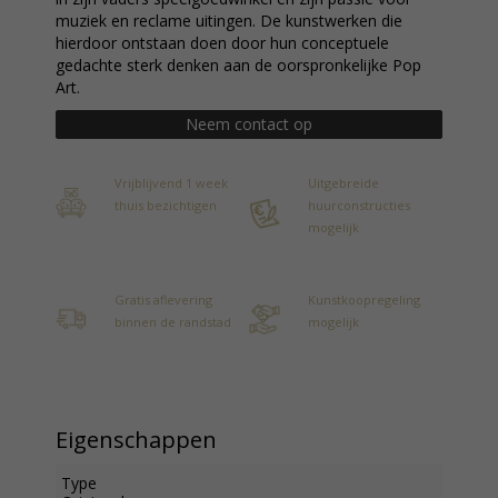
muziek en reclame uitingen. De kunstwerken die
hierdoor ontstaan doen door hun conceptuele
gedachte sterk denken aan de oorspronkelijke Pop
Art.
Neem contact op
Vrijblijvend 1 week
Uitgebreide
thuis bezichtigen
huurconstructies
mogelijk
Gratis aflevering
Kunstkoopregeling
binnen de randstad
mogelijk
Eigenschappen
Type