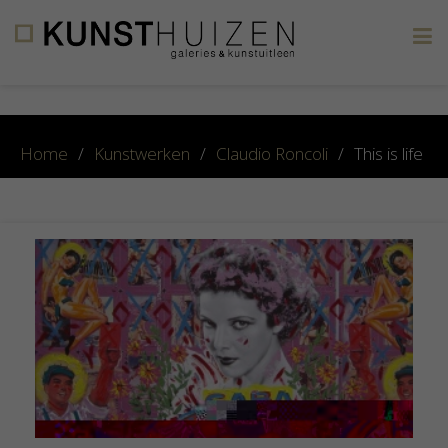
×
Home
/
Kunstwerken
/
Claudio Roncoli
/
This is life