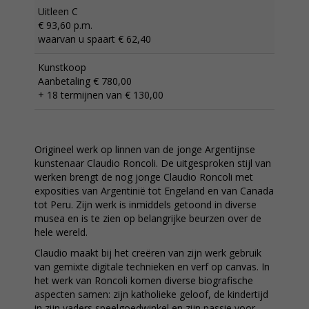
Uitleen C
€ 93,60 p.m.
waarvan u spaart € 62,40
Kunstkoop
Aanbetaling € 780,00
+ 18 termijnen van € 130,00
Origineel werk op linnen van de jonge Argentijnse
kunstenaar Claudio Roncoli. De uitgesproken stijl van
werken brengt de nog jonge Claudio Roncoli met
exposities van Argentinië tot Engeland en van Canada
tot Peru. Zijn werk is inmiddels getoond in diverse
musea en is te zien op belangrijke beurzen over de
hele wereld.
Claudio maakt bij het creëren van zijn werk gebruik
van gemixte digitale technieken en verf op canvas. In
het werk van Roncoli komen diverse biografische
aspecten samen: zijn katholieke geloof, de kindertijd
in zijn vaders speelgoedwinkel en zijn passie voor