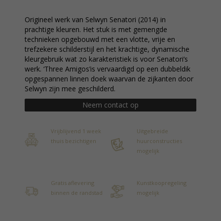
Origineel werk van Selwyn Senatori (2014) in
prachtige kleuren. Het stuk is met gemengde
technieken opgebouwd met een vlotte, vrije en
trefzekere schilderstijl en het krachtige, dynamische
kleurgebruik wat zo karakteristiek is voor Senatori’s
werk. ‘Three Amigos’is vervaardigd op een dubbeldik
opgespannen linnen doek waarvan de zijkanten door
Selwyn zijn mee geschilderd.
Neem contact op
Vrijblijvend 1 week
Uitgebreide
thuis bezichtigen
huurconstructies
mogelijk
Gratis aflevering
Kunstkoopregeling
binnen de randstad
mogelijk