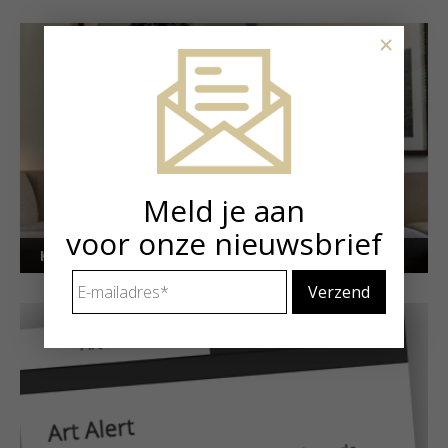
×
Meld je aan
voor onze nieuwsbrief
Kunstuitleen voor particulieren
E-
mailadres
*