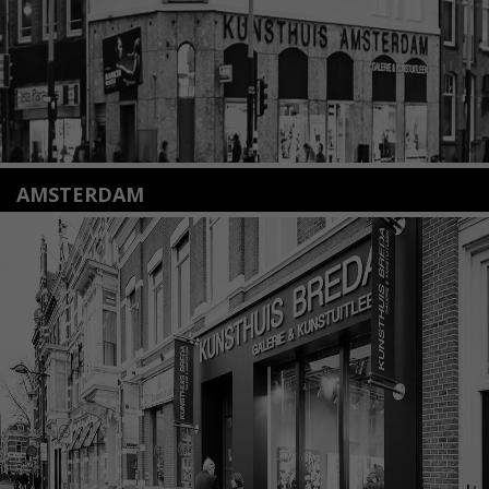
AMSTERDAM
Amstelveenseweg 135
1075 VX Amsterdam
+31 (0)20 2332546
info@kunsthuisamsterdam.nl
Lees meer