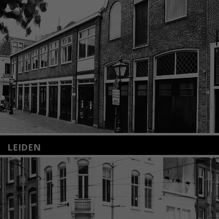
LEIDEN
Nieuwstraat 35
2312 KA Leiden
+31(0)71 – 52 84 480
info@kunsthuisleiden.nl
Lees meer