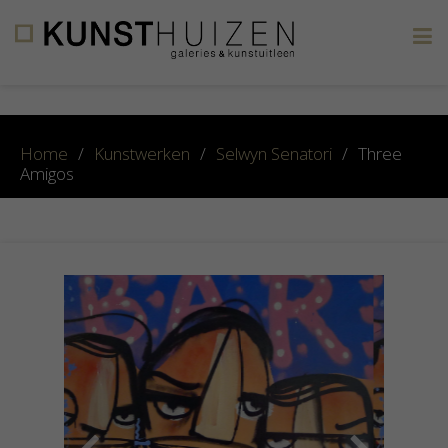
×
Home
/
Kunstwerken
/
Selwyn Senatori
/
Three
Amigos