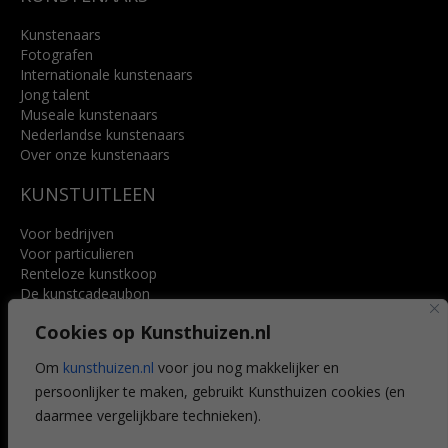
Kunstenaars
Fotografen
Internationale kunstenaars
Jong talent
Museale kunstenaars
Nederlandse kunstenaars
Over onze kunstenaars
KUNSTUITLEEN
Voor bedrijven
Voor particulieren
Renteloze kunstkoop
De kunstcadeaubon
Art @ Home service
Cookies op Kunsthuizen.nl
Voordelen
Referenties
Om
kunsthuizen.nl
voor jou nog makkelijker en
Veelgestelde vragen
persoonlijker te maken, gebruikt Kunsthuizen cookies (en
CONTACT
daarmee vergelijkbare technieken).