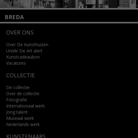
BREDA
Wilhelminastraat 11
OVER ONS
4818 SB Breda
+31 (0)76 5221309
info@kunsthuisbreda.nl
Over De Kunsthuizen
Uniek! De Art alert
Kunstcadeaubon
Lees meer
Vacatures
COLLECTIE
De collectie
Over de collectie
Fotografie
Internationaal werk
Jong talent
Museaal werk
Nederlands werk
KUNSTENAARS