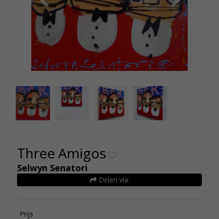
Selwyn Senatori Three amigos Origineel2014
Selwy
100x100cm Euro2250
Three Amigos
Selwyn Senatori
Delen via:
Prijs