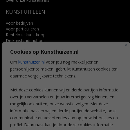
Over onze kunstenaars
KUNSTUITLEEN
Voor bedrijven
Voor particulieren
Renteloze kunstkoop
De kunstcadeaubon
Art @ Home service
Cookies op Kunsthuizen.nl
Voordelen
Referenties
Om
kunsthuizen.nl
voor jou nog makkelijker en
Veelgestelde vragen
persoonlijker te maken, gebruikt Kunsthuizen cookies (en
CONTACT
daarmee vergelijkbare technieken).
Contact
Met deze cookies kunnen wij en derde partijen informatie
Leiden
over jou verzamelen en jouw internetgedrag binnen, en
Amsterdam
mogelijk ook buiten, onze website volgen. Met deze
Breda
Favorieten
informatie passen wij en derde partijen de website, onze
Mijn art alert
communicatie en advertenties aan op jouw interesses en
profiel. Daarnaast kan je door deze cookies informatie