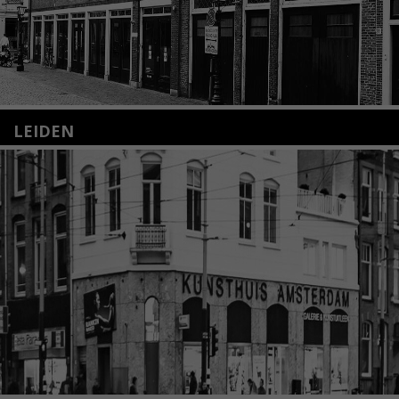
LEIDEN
Nieuwstraat 35
2312 KA Leiden
+31(0)71 – 52 84 480
info@kunsthuisleiden.nl
Lees meer