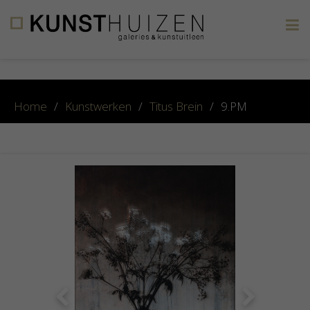
×
Home
/
Kunstwerken
/
Titus Brein
/
9.PM