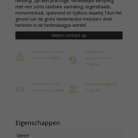
herbergt zijn een prachtige, verleidelijke verfijning
met een soms tastbare aanraking, tegendraads,
monumentaal, spannend en tijdloos waarbij Titus het
gevoel van de grote Nederlandse meesters doet
herleven in de hedendaagse wereld.
Neem contact op
Vrijblijvend 1 week
Uitgebreide
thuis bezichtigen
huurconstructies
mogelijk
Gratis aflevering
Kunstkoopregeling
binnen de randstad
mogelijk
Eigenschappen
Genre