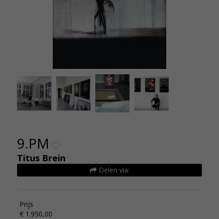
Atelier-Titus-Brein-Amsterdam-04-jpeg-
Atel
1445613784-0_full
9.PM
Titus Brein
Delen via:
Prijs
€ 1.950,00