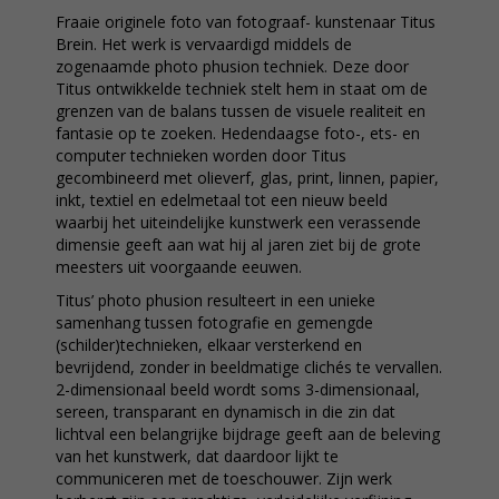
Fraaie originele foto van fotograaf- kunstenaar Titus
Brein. Het werk is vervaardigd middels de
zogenaamde photo phusion techniek. Deze door
Titus ontwikkelde techniek stelt hem in staat om de
grenzen van de balans tussen de visuele realiteit en
fantasie op te zoeken. Hedendaagse foto-, ets- en
computer technieken worden door Titus
gecombineerd met olieverf, glas, print, linnen, papier,
inkt, textiel en edelmetaal tot een nieuw beeld
waarbij het uiteindelijke kunstwerk een verassende
dimensie geeft aan wat hij al jaren ziet bij de grote
meesters uit voorgaande eeuwen.
Titus’ photo phusion resulteert in een unieke
samenhang tussen fotografie en gemengde
(schilder)technieken, elkaar versterkend en
bevrijdend, zonder in beeldmatige clichés te vervallen.
2-dimensionaal beeld wordt soms 3-dimensionaal,
sereen, transparant en dynamisch in die zin dat
lichtval een belangrijke bijdrage geeft aan de beleving
van het kunstwerk, dat daardoor lijkt te
communiceren met de toeschouwer. Zijn werk