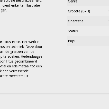
e actuele beschikbaarheid.
Genre
dient enkel ter illustratie
ngen.
Grootte (BxH)
Oriëntatie
Status
Prijs
r Titus Brein. Het werk is
usion techniek. Deze door
t om de grenzen van de
e op te zoeken. Hedendaagse
door Titus gecombineerd
textiel en edelmetaal tot een
×
rk een verrassende
 grote meesters uit