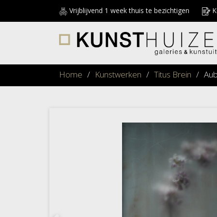
Vrijblijvend 1 week thuis te bezichtigen
Ku
Home
/
Kunstwerken
/
Titus Brein
/
Aub