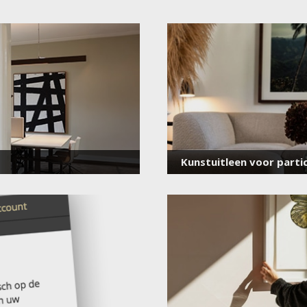
Meld je aan
voor onze nieuwsbrief
E-
mailadres
*
Kunstuitleen voor partic