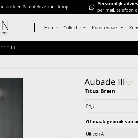
Persoonlijk advie
nstuitleen & renteloze kunstkoop
per mail, telefoon o
Home
Collectie
Kunstenaars
Kun
ade III
Aubade III
Titus Brein
Prijs
Of maak gebruik van on
Uitleen A