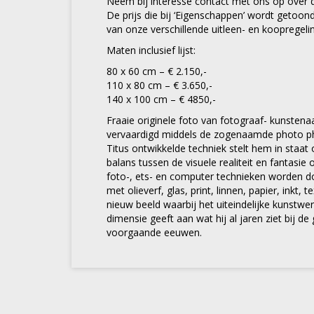
Neem bij interesse contact met ons op over d
De prijs die bij ‘Eigenschappen’ wordt getoond, 
van onze verschillende uitleen- en koopregeli
Maten inclusief lijst:
80 x 60 cm – € 2.150,-
110 x 80 cm – € 3.650,-
140 x 100 cm – € 4850,-
Fraaie originele foto van fotograaf- kunstenaa
vervaardigd middels de zogenaamde photo ph
Titus ontwikkelde techniek stelt hem in staa
balans tussen de visuele realiteit en fantasi
foto-, ets- en computer technieken worden 
met olieverf, glas, print, linnen, papier, inkt, 
nieuw beeld waarbij het uiteindelijke kunstwe
dimensie geeft aan wat hij al jaren ziet bij de
voorgaande eeuwen.