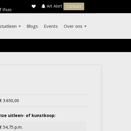
×
s
Art Alert
Contact
f thuis
stuitleen
Blogs
Events
Over ons
€ 3.650,00
ze uitleen- of kunstkoop:
€ 54,75 p.m.