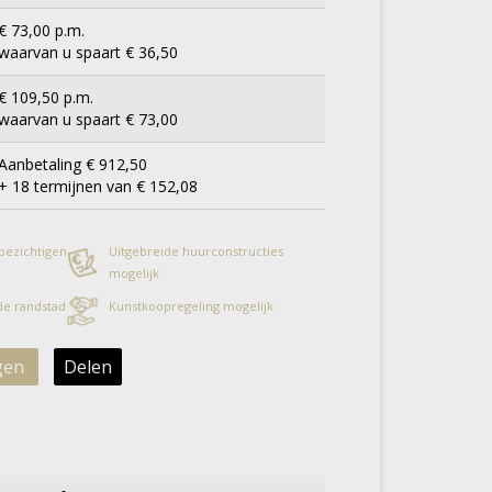
€ 73,00 p.m.
waarvan u spaart € 36,50
€ 109,50 p.m.
waarvan u spaart € 73,00
Aanbetaling € 912,50
+ 18 termijnen van € 152,08
 bezichtigen
Uitgebreide huurconstructies
mogelijk
 de randstad
Kunstkoopregeling mogelijk
gen
Delen