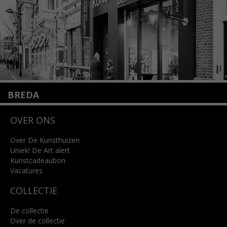
Lees meer
BREDA
Wilhelminastraat 11
OVER ONS
4818 SB Breda
+31 (0)76 5221309
info@kunsthuisbreda.nl
Over De Kunsthuizen
Uniek! De Art alert
Kunstcadeaubon
Lees meer
Vacatures
COLLECTIE
De collectie
Over de collectie