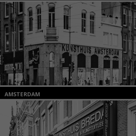
Nieuwstraat 35
2312 KA Leiden
+31(0)71 – 52 84 480
info@kunsthuisleiden.nl
Lees meer
AMSTERDAM
Amstelveenseweg 135
1075 VX Amsterdam
+31 (0)20 2332546
info@kunsthuisamsterdam.nl