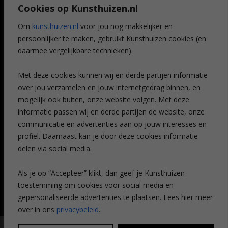
Cookies op Kunsthuizen.nl
Voordelen
Referenties
Om
kunsthuizen.nl
voor jou nog makkelijker en
Veelgestelde vragen
persoonlijker te maken, gebruikt Kunsthuizen cookies (en
CONTACT
daarmee vergelijkbare technieken).
Contact
Met deze cookies kunnen wij en derde partijen informatie
Leiden
over jou verzamelen en jouw internetgedrag binnen, en
Amsterdam
mogelijk ook buiten, onze website volgen. Met deze
Breda
Favorieten
informatie passen wij en derde partijen de website, onze
Mijn art alert
communicatie en advertenties aan op jouw interesses en
profiel. Daarnaast kan je door deze cookies informatie
delen via social media.
NIEUWSBRIEF
Als je op “Accepteer” klikt, dan geef je Kunsthuizen
toestemming om cookies voor social media en
gepersonaliseerde advertenties te plaatsen. Lees hier meer
over in ons
privacybeleid
.