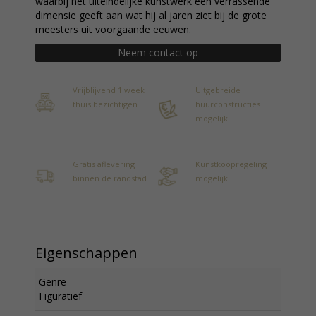
waarbij het uiteindelijke kunstwerk een verrassende
dimensie geeft aan wat hij al jaren ziet bij de grote
meesters uit voorgaande eeuwen.
Neem contact op
Vrijblijvend 1 week
Uitgebreide
thuis bezichtigen
huurconstructies
mogelijk
Gratis aflevering
Kunstkoopregeling
binnen de randstad
mogelijk
Eigenschappen
Genre
Figuratief