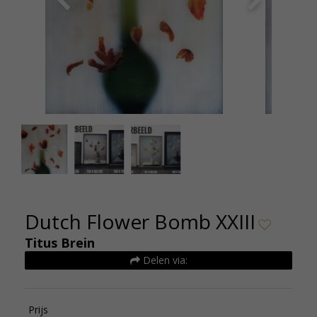
DFB-23-60x80-1950-web-jpg-1527085608-0_full
Dutch Flower Bomb XXIII
Titus Brein
Delen via:
Prijs