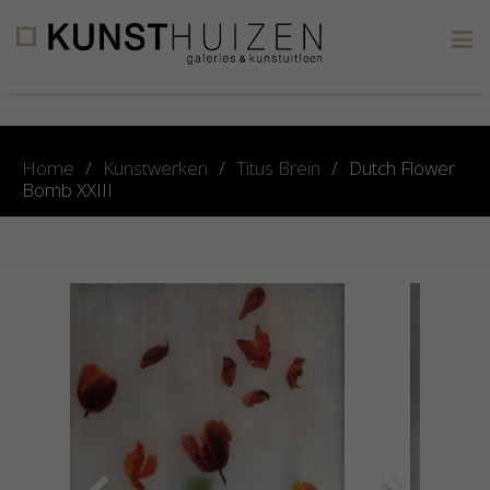
×
Home
/
Kunstwerken
/
Titus Brein
/
Dutch Flower
Bomb XXIII