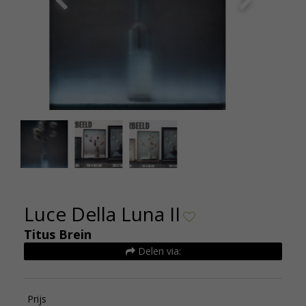
Luce-della-Luna-II-60x80-1950-web-jpg-
1527086194-0_full
Luce Della Luna II
Titus Brein
Delen via:
Prijs