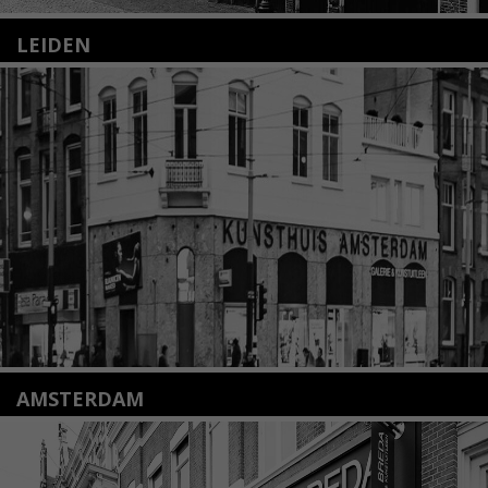
LEIDEN
Nieuwstraat 35
2312 KA Leiden
+31(0)71 – 52 84 480
info@kunsthuisleiden.nl
Lees meer
AMSTERDAM
Amstelveenseweg 135
1075 VX Amsterdam
+31 (0)20 2332546