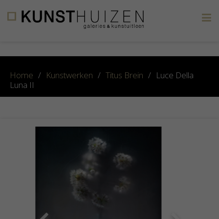
×
Home
/
Kunstwerken
/
Titus Brein
/
Luce Della
Luna II