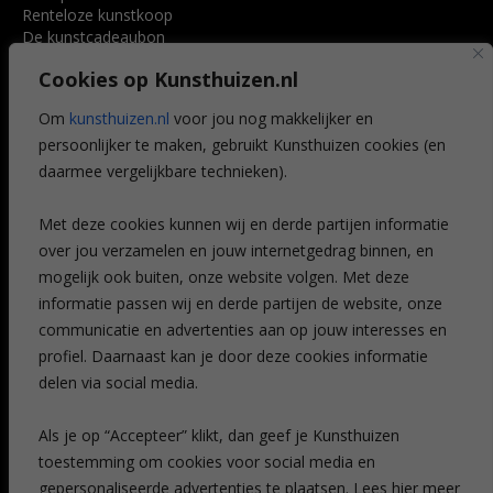
Renteloze kunstkoop
De kunstcadeaubon
Art @ Home service
Cookies op Kunsthuizen.nl
Voordelen
Referenties
Om
kunsthuizen.nl
voor jou nog makkelijker en
Veelgestelde vragen
persoonlijker te maken, gebruikt Kunsthuizen cookies (en
CONTACT
daarmee vergelijkbare technieken).
Contact
Met deze cookies kunnen wij en derde partijen informatie
Leiden
over jou verzamelen en jouw internetgedrag binnen, en
Amsterdam
mogelijk ook buiten, onze website volgen. Met deze
Breda
Favorieten
informatie passen wij en derde partijen de website, onze
Mijn art alert
communicatie en advertenties aan op jouw interesses en
profiel. Daarnaast kan je door deze cookies informatie
delen via social media.
NIEUWSBRIEF
Als je op “Accepteer” klikt, dan geef je Kunsthuizen
toestemming om cookies voor social media en
gepersonaliseerde advertenties te plaatsen. Lees hier meer