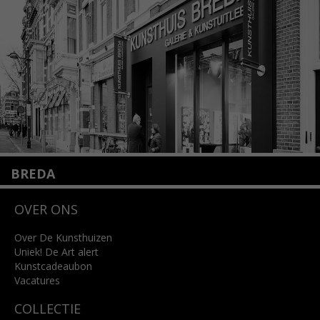
info@kunsthuisamsterdam.nl
Lees meer
BREDA
Wilhelminastraat 11
OVER ONS
4818 SB Breda
+31 (0)76 5221309
info@kunsthuisbreda.nl
Over De Kunsthuizen
Uniek! De Art alert
Kunstcadeaubon
Lees meer
Vacatures
COLLECTIE