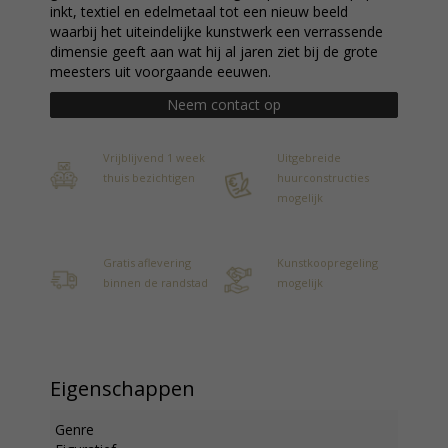
inkt, textiel en edelmetaal tot een nieuw beeld
waarbij het uiteindelijke kunstwerk een verrassende
dimensie geeft aan wat hij al jaren ziet bij de grote
meesters uit voorgaande eeuwen.
Neem contact op
Vrijblijvend 1 week
Uitgebreide
thuis bezichtigen
huurconstructies
mogelijk
Gratis aflevering
Kunstkoopregeling
binnen de randstad
mogelijk
Eigenschappen
Genre