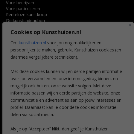
Voor bedrijven
Voor particulieren
Renteloze kunstkoop
De kunstcadeaubon
Art @ Home service
Cookies op Kunsthuizen.nl
Voordelen
Referenties
Om
kunsthuizen.nl
voor jou nog makkelijker en
Veelgestelde vragen
persoonlijker te maken, gebruikt Kunsthuizen cookies (en
CONTACT
daarmee vergelijkbare technieken).
Contact
Met deze cookies kunnen wij en derde partijen informatie
Leiden
over jou verzamelen en jouw internetgedrag binnen, en
Amsterdam
mogelijk ook buiten, onze website volgen. Met deze
Breda
Favorieten
informatie passen wij en derde partijen de website, onze
Mijn art alert
communicatie en advertenties aan op jouw interesses en
profiel. Daarnaast kan je door deze cookies informatie
delen via social media.
NIEUWSBRIEF
Als je op “Accepteer” klikt, dan geef je Kunsthuizen