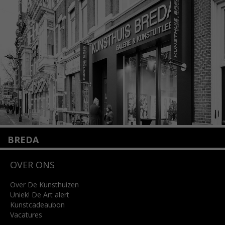
1075 VX Amsterdam
+31 (0)20 2332546
info@kunsthuisamsterdam.nl
Lees meer
BREDA
Wilhelminastraat 11
OVER ONS
4818 SB Breda
+31 (0)76 5221309
info@kunsthuisbreda.nl
Over De Kunsthuizen
Uniek! De Art alert
Kunstcadeaubon
Lees meer
Vacatures