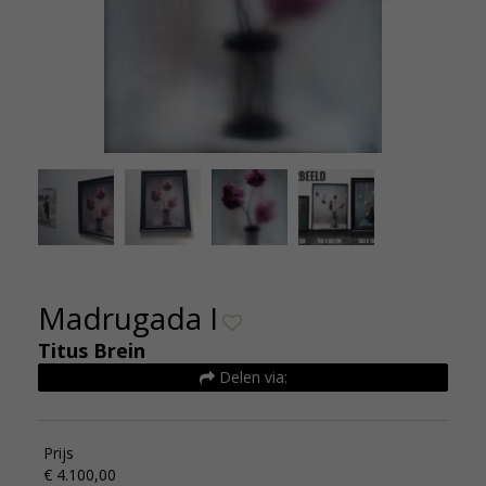
Madrugada
Madrugada I
Titus Brein
Delen via:
Prijs
€ 4.100,00