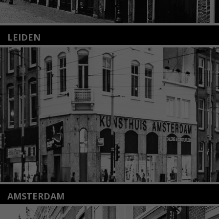
LEIDEN
Nieuwstraat 35
2312 KA Leiden
+31(0)71 – 52 84 480
info@kunsthuisleiden.nl
Lees meer
AMSTERDAM
Amstelveenseweg 135