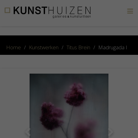
×
Home
/
Kunstwerken
/
Titus Brein
/
Madrugada I