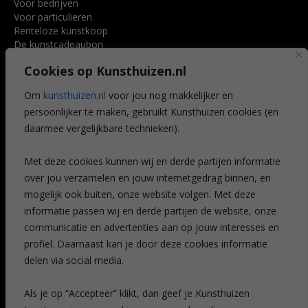
Voor bedrijven
Voor particulieren
Renteloze kunstkoop
De kunstcadeaubon
Art @ Home service
Cookies op Kunsthuizen.nl
Voordelen
Referenties
Om
kunsthuizen.nl
voor jou nog makkelijker en
Veelgestelde vragen
persoonlijker te maken, gebruikt Kunsthuizen cookies (en
CONTACT
daarmee vergelijkbare technieken).
Contact
Met deze cookies kunnen wij en derde partijen informatie
Leiden
over jou verzamelen en jouw internetgedrag binnen, en
Amsterdam
mogelijk ook buiten, onze website volgen. Met deze
Breda
Favorieten
informatie passen wij en derde partijen de website, onze
Mijn art alert
communicatie en advertenties aan op jouw interesses en
profiel. Daarnaast kan je door deze cookies informatie
delen via social media.
NIEUWSBRIEF
Als je op “Accepteer” klikt, dan geef je Kunsthuizen