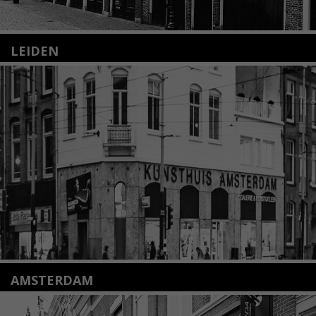
LEIDEN
Nieuwstraat 35
2312 KA Leiden
+31(0)71 – 52 84 480
info@kunsthuisleiden.nl
Lees meer
AMSTERDAM
Amstelveenseweg 135
1075 VX Amsterdam