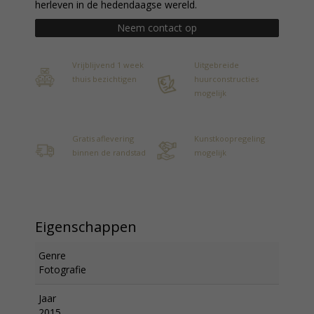
herleven in de hedendaagse wereld.
Neem contact op
Vrijblijvend 1 week
Uitgebreide
thuis bezichtigen
huurconstructies
mogelijk
Gratis aflevering
Kunstkoopregeling
binnen de randstad
mogelijk
Eigenschappen
Genre
Fotografie
Jaar
2015