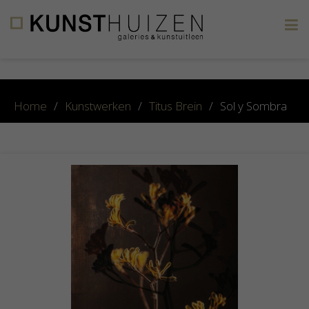
×
Home
/
Kunstwerken
/
Titus Brein
/
Sol y Sombra