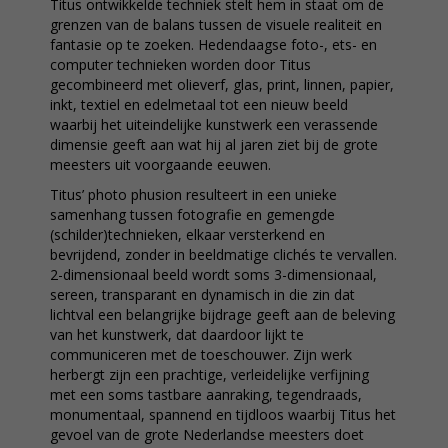
Titus ontwikkelde techniek stelt hem in staat om de
grenzen van de balans tussen de visuele realiteit en
fantasie op te zoeken. Hedendaagse foto-, ets- en
computer technieken worden door Titus
gecombineerd met olieverf, glas, print, linnen, papier,
inkt, textiel en edelmetaal tot een nieuw beeld
waarbij het uiteindelijke kunstwerk een verassende
dimensie geeft aan wat hij al jaren ziet bij de grote
meesters uit voorgaande eeuwen.
Titus’ photo phusion resulteert in een unieke
samenhang tussen fotografie en gemengde
(schilder)technieken, elkaar versterkend en
bevrijdend, zonder in beeldmatige clichés te vervallen.
2-dimensionaal beeld wordt soms 3-dimensionaal,
sereen, transparant en dynamisch in die zin dat
lichtval een belangrijke bijdrage geeft aan de beleving
van het kunstwerk, dat daardoor lijkt te
communiceren met de toeschouwer. Zijn werk
herbergt zijn een prachtige, verleidelijke verfijning
met een soms tastbare aanraking, tegendraads,
monumentaal, spannend en tijdloos waarbij Titus het
gevoel van de grote Nederlandse meesters doet