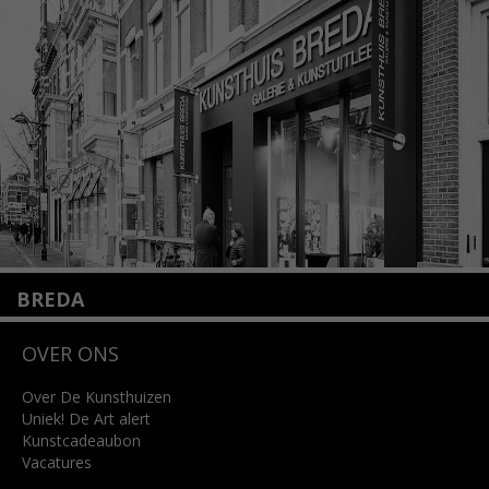
+31 (0)20 2332546
info@kunsthuisamsterdam.nl
Lees meer
BREDA
Wilhelminastraat 11
OVER ONS
4818 SB Breda
+31 (0)76 5221309
info@kunsthuisbreda.nl
Over De Kunsthuizen
Uniek! De Art alert
Kunstcadeaubon
Lees meer
Vacatures