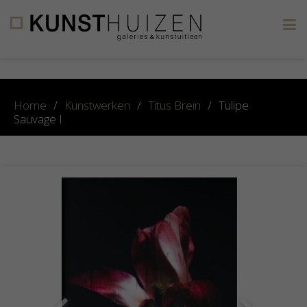
×
Home
/
Kunstwerken
/
Titus Brein
/
Tulipe
Sauvage I