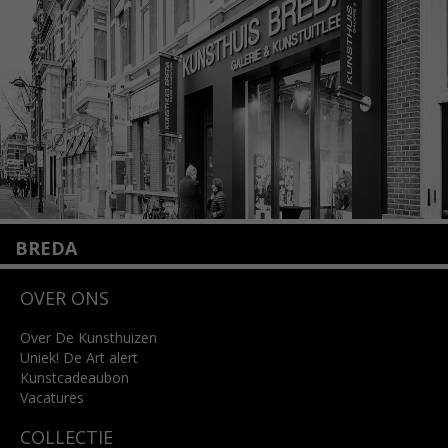
info@kunsthuisamsterdam.nl
Lees meer
BREDA
Wilhelminastraat 11
OVER ONS
4818 SB Breda
+31 (0)76 5221309
info@kunsthuisbreda.nl
Over De Kunsthuizen
Uniek! De Art alert
Kunstcadeaubon
Lees meer
Vacatures
COLLECTIE