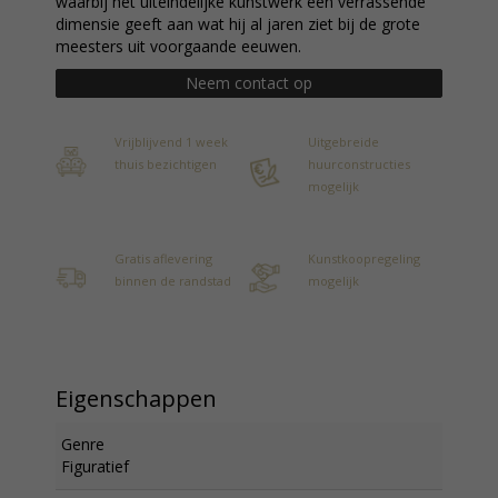
waarbij het uiteindelijke kunstwerk een verrassende
dimensie geeft aan wat hij al jaren ziet bij de grote
meesters uit voorgaande eeuwen.
Neem contact op
Vrijblijvend 1 week
Uitgebreide
thuis bezichtigen
huurconstructies
mogelijk
Gratis aflevering
Kunstkoopregeling
binnen de randstad
mogelijk
Eigenschappen
Genre
Figuratief