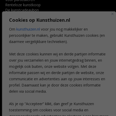
Renteloze kunstkoop
De kunstcadeaubon
Art @ Home service
Cookies op Kunsthuizen.nl
Voordelen
Referenties
Om
kunsthuizen.nl
voor jou nog makkelijker en
Veelgestelde vragen
persoonlijker te maken, gebruikt Kunsthuizen cookies (en
CONTACT
daarmee vergelijkbare technieken).
Contact
Met deze cookies kunnen wij en derde partijen informatie
Leiden
over jou verzamelen en jouw internetgedrag binnen, en
Amsterdam
mogelijk ook buiten, onze website volgen. Met deze
Breda
Favorieten
informatie passen wij en derde partijen de website, onze
Mijn art alert
communicatie en advertenties aan op jouw interesses en
profiel. Daarnaast kan je door deze cookies informatie
delen via social media.
NIEUWSBRIEF
Als je op “Accepteer” klikt, dan geef je Kunsthuizen
toestemming om cookies voor social media en