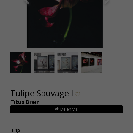
Tulipe-Sauvage-80X110-jpg-1543415056-0_full
Tulipe Sauvage I
Titus Brein
Delen via:
Prijs