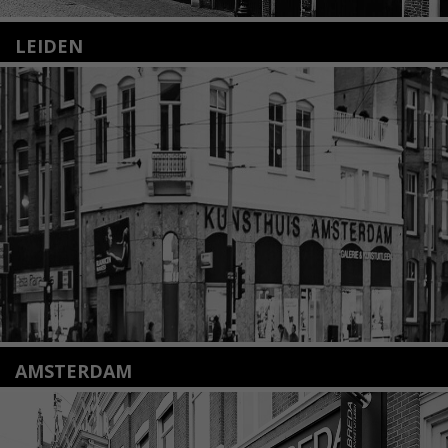
LEIDEN
Nieuwstraat 35
2312 KA Leiden
+31(0)71 – 52 84 480
info@kunsthuisleiden.nl
Lees meer
AMSTERDAM
Amstelveenseweg 135
1075 VX Amsterdam
+31 (0)20 2332546