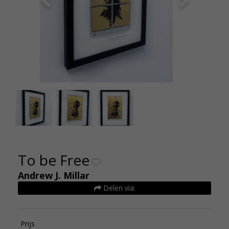
Andrew Millar To be Free 40x30 cm 890euro (2)
Andrew M
Kunsthuizen
To be Free
Andrew J. Millar
Delen via:
Prijs