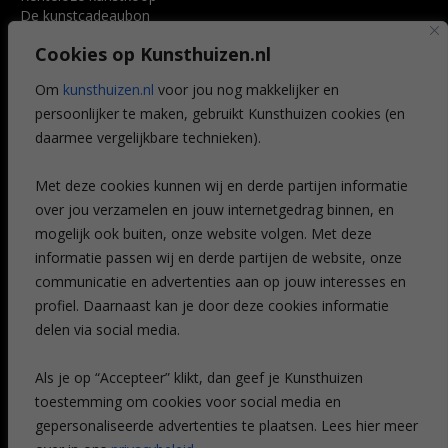
De kunstcadeaubon
Art @ Home service
Cookies op Kunsthuizen.nl
Voordelen
Referenties
Om
kunsthuizen.nl
voor jou nog makkelijker en
Veelgestelde vragen
persoonlijker te maken, gebruikt Kunsthuizen cookies (en
CONTACT
daarmee vergelijkbare technieken).
Contact
Met deze cookies kunnen wij en derde partijen informatie
Leiden
over jou verzamelen en jouw internetgedrag binnen, en
Amsterdam
mogelijk ook buiten, onze website volgen. Met deze
Breda
Favorieten
informatie passen wij en derde partijen de website, onze
Mijn art alert
communicatie en advertenties aan op jouw interesses en
profiel. Daarnaast kan je door deze cookies informatie
delen via social media.
NIEUWSBRIEF
Als je op “Accepteer” klikt, dan geef je Kunsthuizen
toestemming om cookies voor social media en
gepersonaliseerde advertenties te plaatsen. Lees hier meer