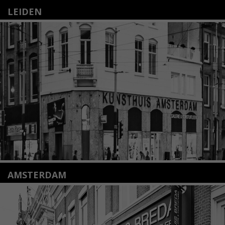
LEIDEN
Nieuwstraat 35
2312 KA Leiden
+31(0)71 – 52 84 480
info@kunsthuisleiden.nl
Lees meer
AMSTERDAM
Amstelveenseweg 135
1075 VX Amsterdam
+31 (0)20 2332546
info@kunsthuisamsterdam.nl