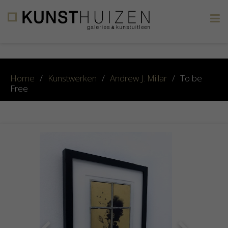
×
Home
/
Kunstwerken
/
Andrew J. Millar
/
To be
Free