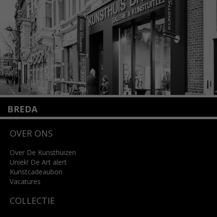
Lees meer
BREDA
Wilhelminastraat 11
OVER ONS
4818 SB Breda
+31 (0)76 5221309
info@kunsthuisbreda.nl
Over De Kunsthuizen
Uniek! De Art alert
Kunstcadeaubon
Lees meer
Vacatures
COLLECTIE