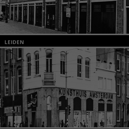
LEIDEN
Nieuwstraat 35
2312 KA Leiden
+31(0)71 – 52 84 480
info@kunsthuisleiden.nl
Lees meer