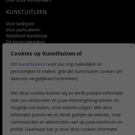
KUNSTUITLEEN
Voor bedrijven
Voor particulieren
Renteloze kunstkoop
De kunstcadeaubon
Art @ Home service
Cookies op Kunsthuizen.nl
Voordelen
Referenties
Om
kunsthuizen.nl
voor jou nog makkelijker en
Veelgestelde vragen
persoonlijker te maken, gebruikt Kunsthuizen cookies (en
CONTACT
daarmee vergelijkbare technieken).
Contact
Met deze cookies kunnen wij en derde partijen informatie
Leiden
over jou verzamelen en jouw internetgedrag binnen, en
Amsterdam
mogelijk ook buiten, onze website volgen. Met deze
Breda
Favorieten
informatie passen wij en derde partijen de website, onze
Mijn art alert
communicatie en advertenties aan op jouw interesses en
profiel. Daarnaast kan je door deze cookies informatie