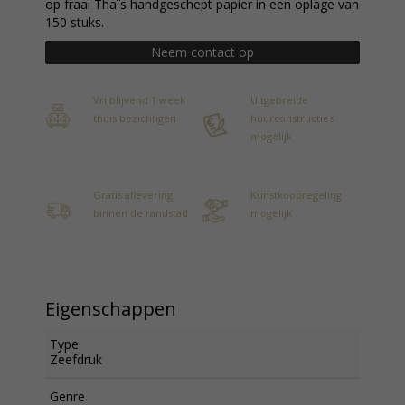
op fraai Thaïs handgeschept papier in een oplage van
150 stuks.
Neem contact op
Vrijblijvend 1 week
Uitgebreide
thuis bezichtigen
huurconstructies
mogelijk
Gratis aflevering
Kunstkoopregeling
binnen de randstad
mogelijk
Eigenschappen
Type
Zeefdruk
Genre