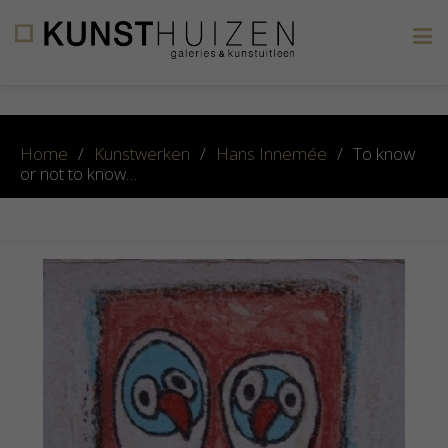
×
Home
/
Kunstwerken
/
Hans Innemée
/
To know
or not to know…