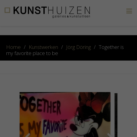
×
Home
/
Kunstwerken
/
Jörg Döring
/
Together is
my favorite place to be