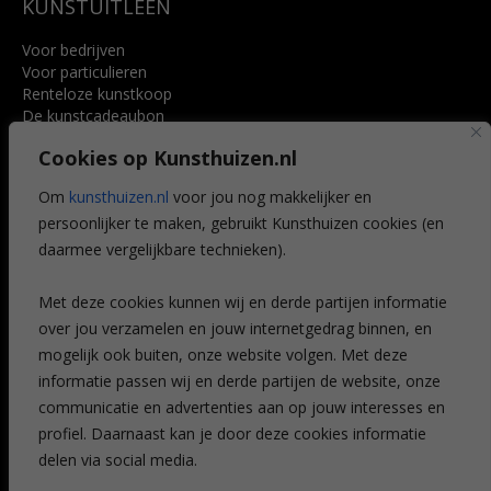
KUNSTUITLEEN
Voor bedrijven
Voor particulieren
Renteloze kunstkoop
De kunstcadeaubon
Art @ Home service
Cookies op Kunsthuizen.nl
Voordelen
Referenties
Om
kunsthuizen.nl
voor jou nog makkelijker en
Veelgestelde vragen
persoonlijker te maken, gebruikt Kunsthuizen cookies (en
CONTACT
daarmee vergelijkbare technieken).
Contact
Met deze cookies kunnen wij en derde partijen informatie
Leiden
over jou verzamelen en jouw internetgedrag binnen, en
Amsterdam
mogelijk ook buiten, onze website volgen. Met deze
Breda
Favorieten
informatie passen wij en derde partijen de website, onze
Mijn art alert
communicatie en advertenties aan op jouw interesses en
profiel. Daarnaast kan je door deze cookies informatie
delen via social media.
NIEUWSBRIEF