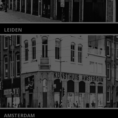
LEIDEN
Nieuwstraat 35
2312 KA Leiden
+31(0)71 – 52 84 480
info@kunsthuisleiden.nl
Lees meer
AMSTERDAM