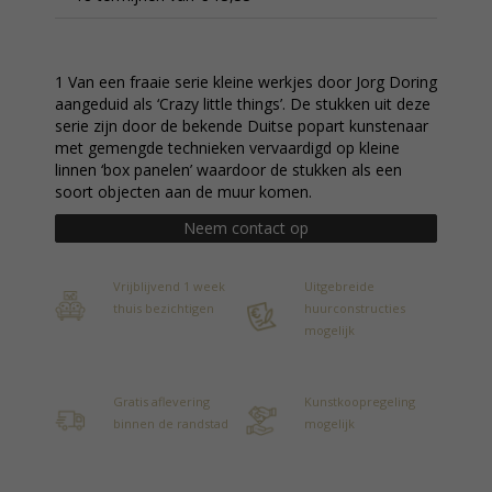
1 Van een fraaie serie kleine werkjes door Jorg Doring
aangeduid als ‘Crazy little things’. De stukken uit deze
serie zijn door de bekende Duitse popart kunstenaar
met gemengde technieken vervaardigd op kleine
linnen ‘box panelen’ waardoor de stukken als een
soort objecten aan de muur komen.
Neem contact op
Vrijblijvend 1 week
Uitgebreide
thuis bezichtigen
huurconstructies
mogelijk
Gratis aflevering
Kunstkoopregeling
binnen de randstad
mogelijk