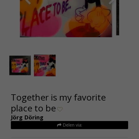
Together is my favourite place monotype 25 x 30
Together 
cm 250e Kunsthuizen (2)
Together is my favorite
place to be
Jörg Döring
Delen via: