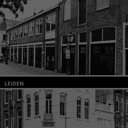
LEIDEN
Nieuwstraat 35
2312 KA Leiden
+31(0)71 – 52 84 480
info@kunsthuisleiden.nl
Lees meer