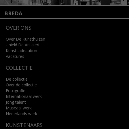
BREDA
Wilhelminastraat 11
OVER ONS
4818 SB Breda
+31 (0)76 5221309
info@kunsthuisbreda.nl
Over De Kunsthuizen
Uniek! De Art alert
Kunstcadeaubon
Lees meer
Vacatures
COLLECTIE
De collectie
Over de collectie
Fotografie
Internationaal werk
Jong talent
Museaal werk
Nederlands werk
KUNSTENAARS