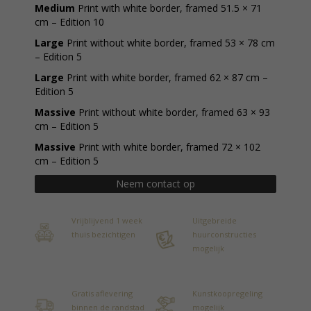
Medium
Print with white border, framed 51.5 × 71
cm – Edition 10
Large
Print without white border, framed 53 × 78 cm
– Edition 5
Large
Print with white border, framed 62 × 87 cm –
Edition 5
Massive
Print without white border, framed 63 × 93
cm – Edition 5
Massive
Print with white border, framed 72 × 102
cm – Edition 5
Neem contact op
Vrijblijvend 1 week
Uitgebreide
thuis bezichtigen
huurconstructies
mogelijk
Gratis aflevering
Kunstkoopregeling
binnen de randstad
mogelijk