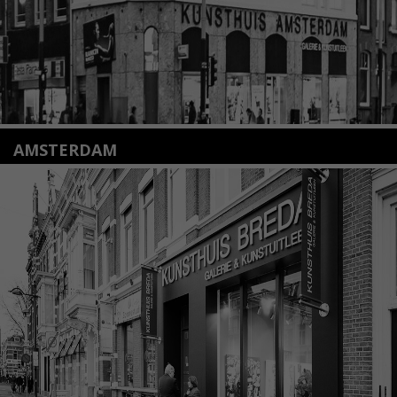
AMSTERDAM
Amstelveenseweg 135
1075 VX Amsterdam
+31 (0)20 2332546
info@kunsthuisamsterdam.nl
Lees meer