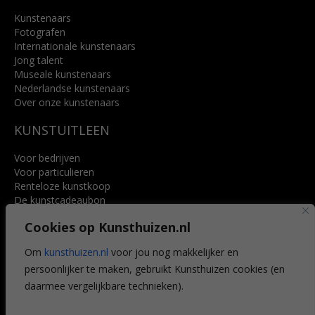
Kunstenaars
Fotografen
Internationale kunstenaars
Jong talent
Museale kunstenaars
Nederlandse kunstenaars
Over onze kunstenaars
KUNSTUITLEEN
Voor bedrijven
Voor particulieren
Renteloze kunstkoop
De kunstcadeaubon
Art @ Home service
Cookies op Kunsthuizen.nl
Voordelen
Referenties
Om
kunsthuizen.nl
voor jou nog makkelijker en
Veelgestelde vragen
persoonlijker te maken, gebruikt Kunsthuizen cookies (en
CONTACT
daarmee vergelijkbare technieken).
Contact