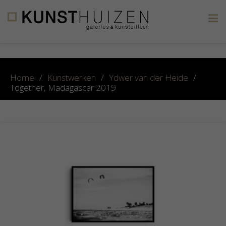
×
Home
/
Kunstwerken
/
Ydwer van der Heide
/
Together, Madagascar 2019