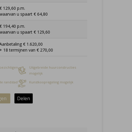
€ 129,60 p.m.
waarvan u spaart € 64,80
€ 194,40 p.m.
waarvan u spaart € 129,60
Aanbetaling € 1.620,00
+ 18 termijnen van € 270,00
 bezichtigen
Uitgebreide huurconstructies
mogelijk
 de randstad
Kunstkoopregeling mogelijk
gen
Delen