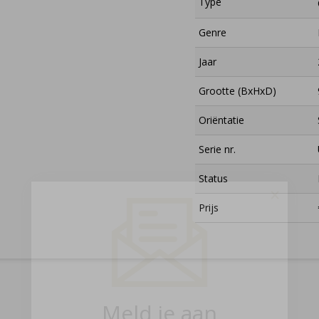
Type
Genre
Jaar
Grootte (BxHxD)
Oriëntatie
Serie nr.
Status
×
Prijs
Meld je aan