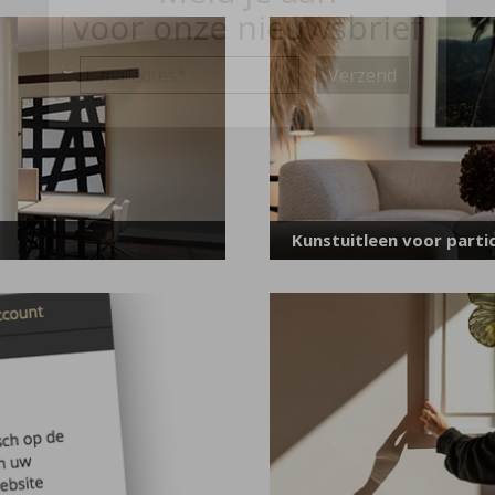
voor onze nieuwsbrief
E-
mailadres
*
Kunstuitleen voor partic