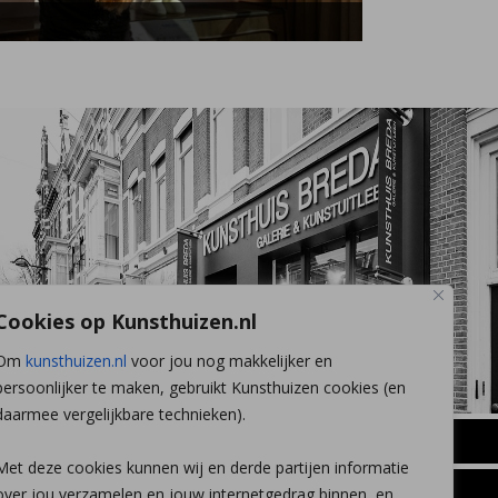
Cookies op Kunsthuizen.nl
Om
kunsthuizen.nl
voor jou nog makkelijker en
persoonlijker te maken, gebruikt Kunsthuizen cookies (en
daarmee vergelijkbare technieken).
BREDA
Met deze cookies kunnen wij en derde partijen informatie
Wilhelminastraat 11
over jou verzamelen en jouw internetgedrag binnen, en