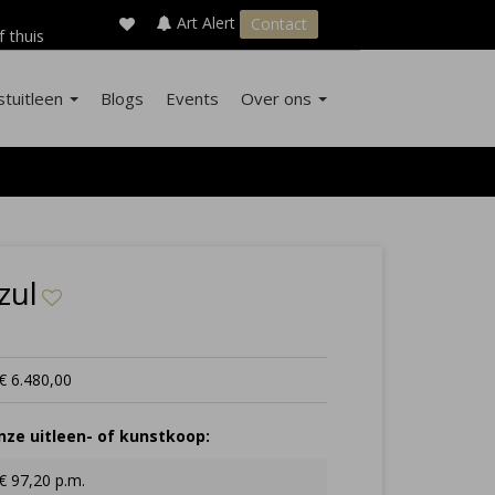
×
s
Art Alert
Contact
f thuis
stuitleen
Blogs
Events
Over ons
zul
€ 6.480,00
ze uitleen- of kunstkoop:
€ 97,20 p.m.