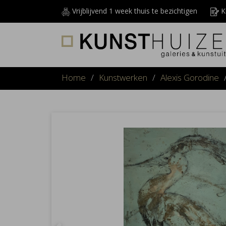
Vrijblijvend 1 week thuis te bezichtigen
Ku
Home
/
Kunstwerken
/
Alexis Gorodine