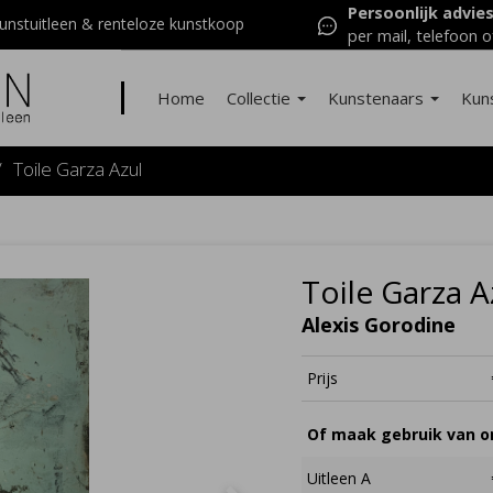
Persoonlijk advie
nstuitleen & renteloze kunstkoop
per mail, telefoon o
Home
Collectie
Kunstenaars
Kun
/
Toile Garza Azul
Toile Garza A
Alexis Gorodine
Prijs
Of maak gebruik van on
Uitleen A