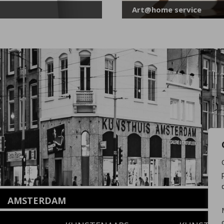
Art@home service
AMSTERDAM
Amstelveenseweg 135