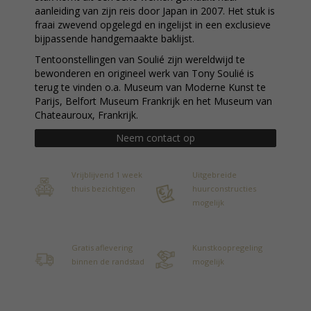
aanleiding van zijn reis door Japan in 2007. Het stuk is
fraai zwevend opgelegd en ingelijst in een exclusieve
bijpassende handgemaakte baklijst.
Tentoonstellingen van Soulié zijn wereldwijd te
bewonderen en origineel werk van Tony Soulié is
terug te vinden o.a. Museum van Moderne Kunst te
Parijs, Belfort Museum Frankrijk en het Museum van
Chateauroux, Frankrijk.
Neem contact op
Vrijblijvend 1 week
Uitgebreide
thuis bezichtigen
huurconstructies
mogelijk
Gratis aflevering
Kunstkoopregeling
binnen de randstad
mogelijk