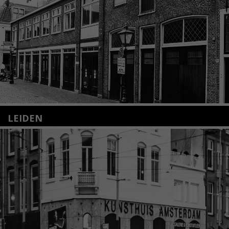
LEIDEN
Nieuwstraat 35
2312 KA Leiden
+31(0)71 – 52 84 480
info@kunsthuisleiden.nl
Lees meer