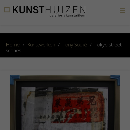
×
Home
/
Kunstwerken
/
Tony Soulié
/
Tokyo street
scenes I