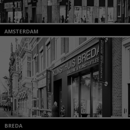
AMSTERDAM
Amstelveenseweg 135
1075 VX Amsterdam
+31 (0)20 2332546
info@kunsthuisamsterdam.nl
Lees meer
BREDA