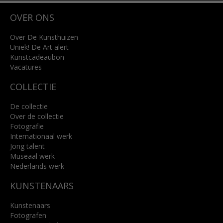
Wilhelminastraat 11
OVER ONS
4818 SB Breda
+31 (0)76 5221309
info@kunsthuisbreda.nl
Over De Kunsthuizen
Uniek! De Art alert
Kunstcadeaubon
Lees meer
Vacatures
COLLECTIE
De collectie
Over de collectie
Fotografie
Internationaal werk
Jong talent
Museaal werk
Nederlands werk
KUNSTENAARS
Kunstenaars
Fotografen