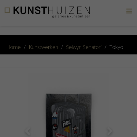
×
Home
/
Kunstwerken
/
Selwyn Senatori
/
Tokyo