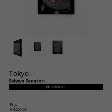
Tokyo - Selwyn Senatori - 120x90 - 4200 - de
Tokyo -
kunsthuizen (1)
Tokyo
Selwyn Senatori
Delen via:
Prijs
€ 4.200,00