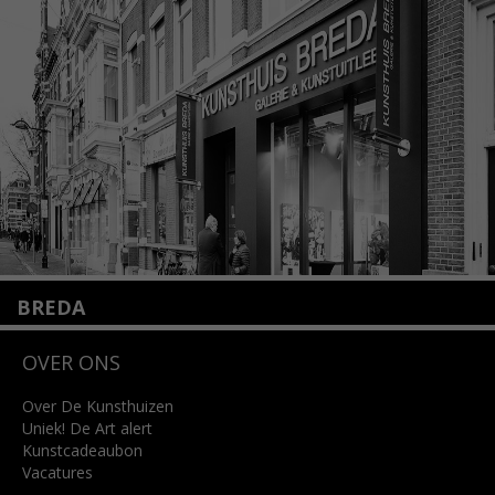
1075 VX Amsterdam
+31 (0)20 2332546
info@kunsthuisamsterdam.nl
Lees meer
BREDA
Wilhelminastraat 11
OVER ONS
4818 SB Breda
+31 (0)76 5221309
info@kunsthuisbreda.nl
Over De Kunsthuizen
Uniek! De Art alert
Kunstcadeaubon
Lees meer
Vacatures