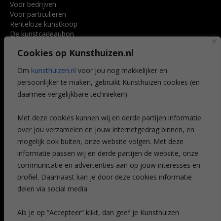
Voor bedrijven
Voor particulieren
Renteloze kunstkoop
De kunstcadeaubon
Art @ Home service
Cookies op Kunsthuizen.nl
Voordelen
Referenties
Om
kunsthuizen.nl
voor jou nog makkelijker en
Veelgestelde vragen
persoonlijker te maken, gebruikt Kunsthuizen cookies (en
CONTACT
daarmee vergelijkbare technieken).
Contact
Met deze cookies kunnen wij en derde partijen informatie
Leiden
over jou verzamelen en jouw internetgedrag binnen, en
Amsterdam
mogelijk ook buiten, onze website volgen. Met deze
Breda
Favorieten
informatie passen wij en derde partijen de website, onze
Mijn art alert
communicatie en advertenties aan op jouw interesses en
profiel. Daarnaast kan je door deze cookies informatie
delen via social media.
NIEUWSBRIEF
Als je op “Accepteer” klikt, dan geef je Kunsthuizen