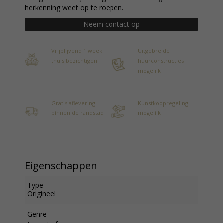
herkenning weet op te roepen.
Neem contact op
Vrijblijvend 1 week
Uitgebreide
thuis bezichtigen
huurconstructies
mogelijk
Gratis aflevering
Kunstkoopregeling
binnen de randstad
mogelijk
Eigenschappen
Type
Origineel
Genre