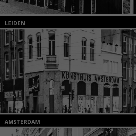
LEIDEN
Nieuwstraat 35
2312 KA Leiden
+31(0)71 – 52 84 480
info@kunsthuisleiden.nl
Lees meer
AMSTERDAM
Amstelveenseweg 135