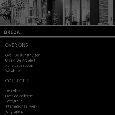
BREDA
Wilhelminastraat 11
OVER ONS
4818 SB Breda
+31 (0)76 5221309
info@kunsthuisbreda.nl
Over De Kunsthuizen
Uniek! De Art alert
Kunstcadeaubon
Lees meer
Vacatures
COLLECTIE
De collectie
Over de collectie
Fotografie
Internationaal werk
Jong talent