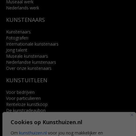
Museaal werk
Nederlands werk
KUNSTENAARS
Kunstenaars
Fotografen
Internationale kunstenaars
Jong talent
Museale kunstenaars
Nederlandse kunstenaars
Over onze kunstenaars
KUNSTUITLEEN
Voor bedrijven
Voor particulieren
Renteloze kunstkoop
De kunstcadeaubon
Art @ Home service
Cookies op Kunsthuizen.nl
Voordelen
Referenties
Om
kunsthuizen.nl
voor jou nog makkelijker en
Veelgestelde vragen