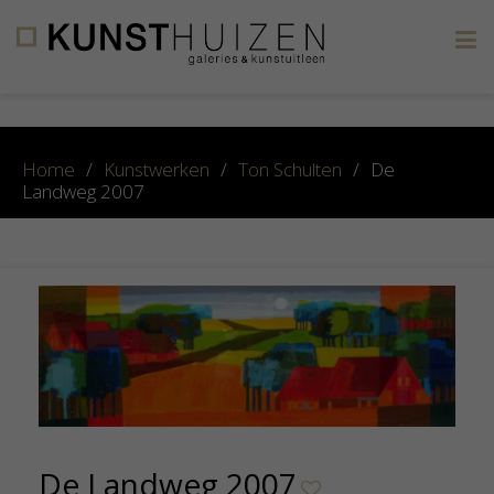
×
Home
/
Kunstwerken
/
Ton Schulten
/
De
Landweg 2007
De Landweg 2007