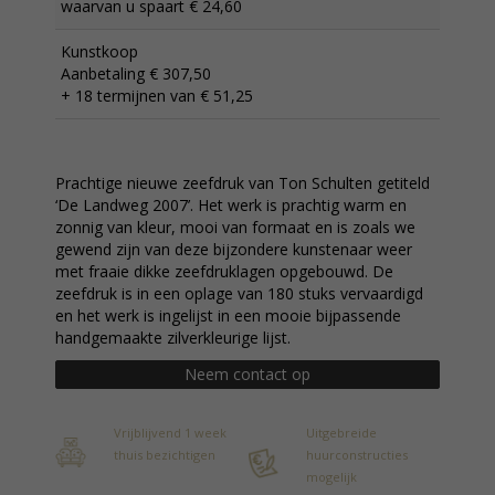
waarvan u spaart € 24,60
Kunstkoop
Aanbetaling € 307,50
+ 18 termijnen van € 51,25
Prachtige nieuwe zeefdruk van Ton Schulten getiteld
‘De Landweg 2007’. Het werk is prachtig warm en
zonnig van kleur, mooi van formaat en is zoals we
gewend zijn van deze bijzondere kunstenaar weer
met fraaie dikke zeefdruklagen opgebouwd. De
zeefdruk is in een oplage van 180 stuks vervaardigd
en het werk is ingelijst in een mooie bijpassende
handgemaakte zilverkleurige lijst.
Neem contact op
Vrijblijvend 1 week
Uitgebreide
thuis bezichtigen
huurconstructies
mogelijk