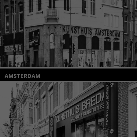
info@kunsthuisleiden.nl
Lees meer
AMSTERDAM
Amstelveenseweg 135
1075 VX Amsterdam
+31 (0)20 2332546
info@kunsthuisamsterdam.nl
Lees meer