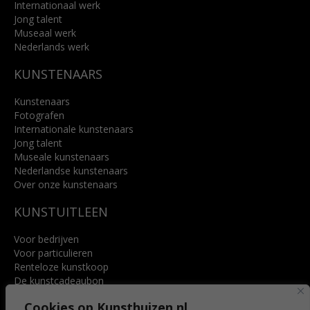
Internationaal werk
Jong talent
Museaal werk
Nederlands werk
KUNSTENAARS
Kunstenaars
Fotografen
Internationale kunstenaars
Jong talent
Museale kunstenaars
Nederlandse kunstenaars
Over onze kunstenaars
KUNSTUITLEEN
Voor bedrijven
Voor particulieren
Renteloze kunstkoop
De kunstcadeaubon
Art @ Home service
Cookies op Kunsthuizen.nl
Voordelen