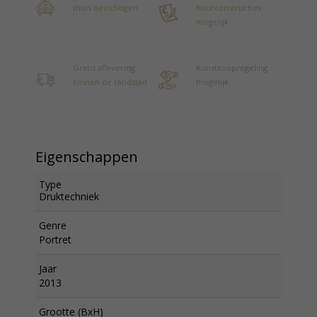
thuis bezichtigen
huurconstructies
mogelijk
Gratis aflevering
Kunstkoopregeling
binnen de randstad
mogelijk
Eigenschappen
Type
Druktechniek
Genre
Portret
Jaar
2013
Grootte (BxH)