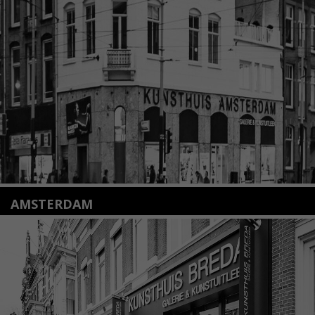
2312 KA Leiden
+31(0)71 – 52 84 480
info@kunsthuisleiden.nl
Lees meer
AMSTERDAM
Amstelveenseweg 135
1075 VX Amsterdam
+31 (0)20 2332546
info@kunsthuisamsterdam.nl
Lees meer