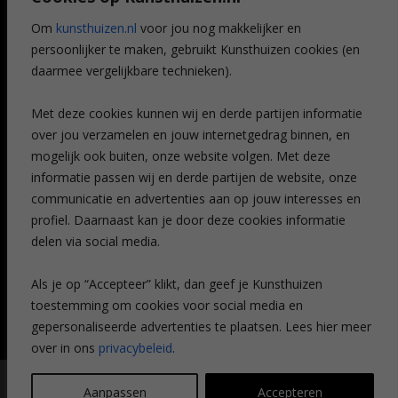
Referenties
Om
kunsthuizen.nl
voor jou nog makkelijker en
Veelgestelde vragen
persoonlijker te maken, gebruikt Kunsthuizen cookies (en
CONTACT
daarmee vergelijkbare technieken).
Contact
Met deze cookies kunnen wij en derde partijen informatie
Leiden
over jou verzamelen en jouw internetgedrag binnen, en
Amsterdam
mogelijk ook buiten, onze website volgen. Met deze
Breda
Favorieten
informatie passen wij en derde partijen de website, onze
Mijn art alert
communicatie en advertenties aan op jouw interesses en
profiel. Daarnaast kan je door deze cookies informatie
delen via social media.
NIEUWSBRIEF
Als je op “Accepteer” klikt, dan geef je Kunsthuizen
toestemming om cookies voor social media en
gepersonaliseerde advertenties te plaatsen. Lees hier meer
over in ons
privacybeleid
.
© Kunsthuizen 2026 All rights reserved |
Disclaimer
|
Privacy
Aanpassen
Accepteren