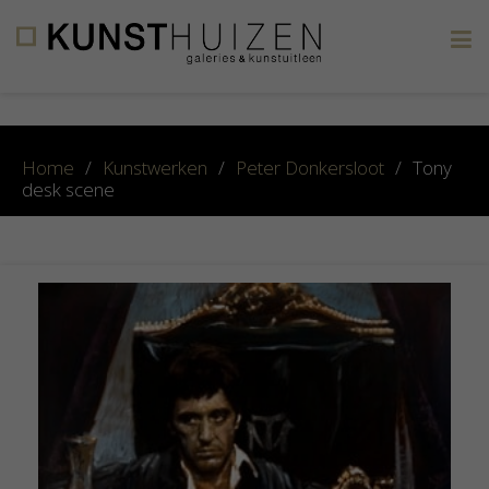
×
Home
/
Kunstwerken
/
Peter Donkersloot
/
Tony
desk scene