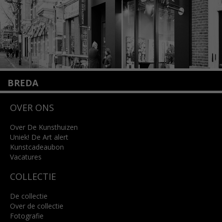
BREDA
Wilhelminastraat 11
OVER ONS
4818 SB Breda
+31 (0)76 5221309
info@kunsthuisbreda.nl
Over De Kunsthuizen
Uniek! De Art alert
Kunstcadeaubon
Lees meer
Vacatures
COLLECTIE
De collectie
Over de collectie
Fotografie