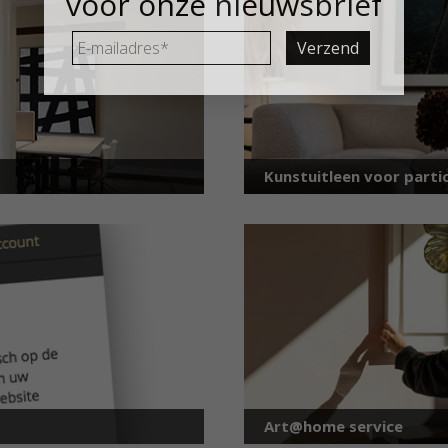
voor onze nieuwsbrief
E-
mailadres
*
Kunstuitleen voor partic
Art@home service