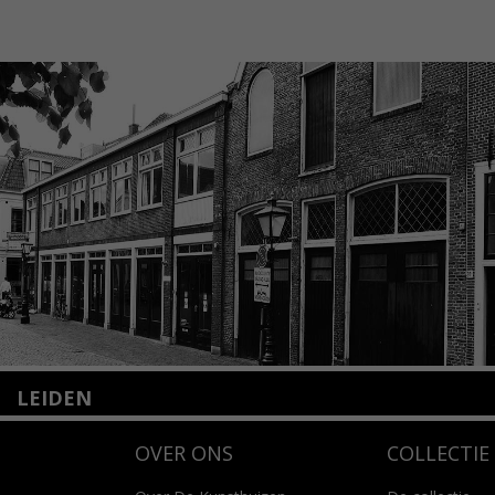
LEIDEN
Nieuwstraat 35
OVER ONS
COLLECTIE
2312 KA Leiden
+31(0)71 – 52 84 480