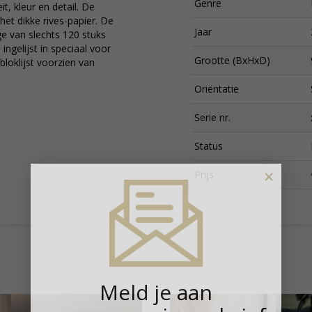
Genre
it, kleur en detail. De
 het dikke rives-papier. De
Jaar
ge van slechts 120 stuks
ingelijst in speciaal voor
Grootte (BxHxD)
loklijst voorzien van
Oriëntatie
Serie nr.
Status
×
Prijs
Meld je aan