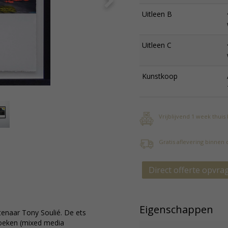
Uitleen B
Uitleen C
Kunstkoop
Vrijblijvend 1 week thuis
Gratis aflevering binnen
Direct offerte opvra
Eigenschappen
tenaar Tony Soulié. De ets
doeken (mixed media