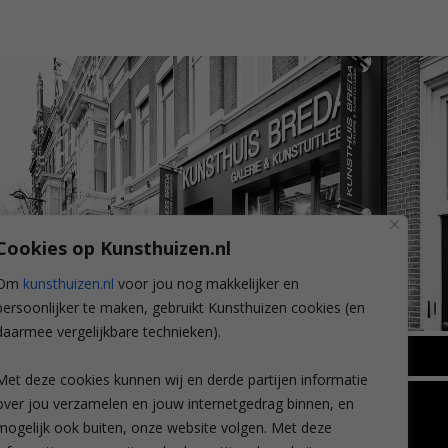
Cookies op Kunsthuizen.nl
Om
kunsthuizen.nl
voor jou nog makkelijker en
persoonlijker te maken, gebruikt Kunsthuizen cookies (en
daarmee vergelijkbare technieken).
BREDA
Met deze cookies kunnen wij en derde partijen informatie
Wilhelminastraat 11
over jou verzamelen en jouw internetgedrag binnen, en
TLEEN
CONTACT
4818 SB Breda
mogelijk ook buiten, onze website volgen. Met deze
+31 (0)76 5221309