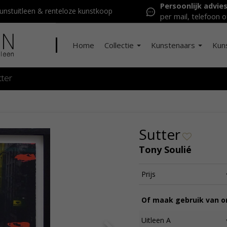
Persoonlijk advie
nstuitleen & renteloze kunstkoop
per mail, telefoon o
Home
Collectie
Kunstenaars
Kun
tter
Sutter
Tony Soulié
Prijs
Of maak gebruik van on
Uitleen A