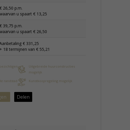
€ 26,50 p.m.
waarvan u spaart € 13,25
€ 39,75 p.m.
waarvan u spaart € 26,50
Aanbetaling € 331,25
+ 18 termijnen van € 55,21
 bezichtigen
Uitgebreide huurconstructies
mogelijk
 de randstad
Kunstkoopregeling mogelijk
gen
Delen