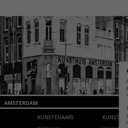
AMSTERDAM
Amstelveenseweg 135
KUNSTENAARS
KUNSTUI
1075 VX Amsterdam
+31 (0)20 2332546