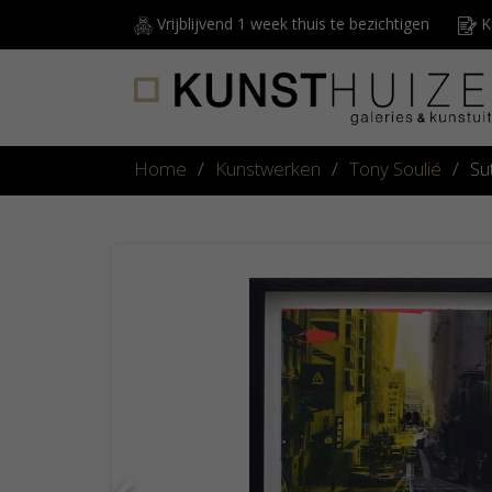
Vrijblijvend 1 week thuis te bezichtigen
Ku
Home
/
Kunstwerken
/
Tony Soulié
/
Su