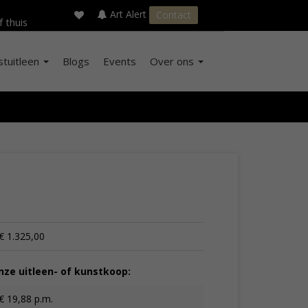
×
s
Art Alert
Contact
f thuis
stuitleen
Blogs
Events
Over ons
€ 1.325,00
ze uitleen- of kunstkoop:
€ 19,88 p.m.