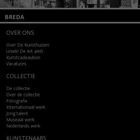
BREDA
Wilhelminastraat 11
OVER ONS
4818 SB Breda
+31 (0)76 5221309
info@kunsthuisbreda.nl
Over De Kunsthuizen
Uniek! De Art alert
Kunstcadeaubon
Lees meer
Vacatures
COLLECTIE
De collectie
Over de collectie
Fotografie
Internationaal werk
Jong talent
Museaal werk
Nederlands werk
KUNSTENAARS