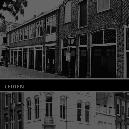
LEIDEN
Nieuwstraat 35
2312 KA Leiden
+31(0)71 – 52 84 480
info@kunsthuisleiden.nl
Lees meer