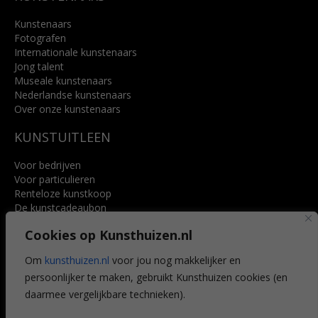
Kunstenaars
Fotografen
Internationale kunstenaars
Jong talent
Museale kunstenaars
Nederlandse kunstenaars
Over onze kunstenaars
KUNSTUITLEEN
Voor bedrijven
Voor particulieren
Renteloze kunstkoop
De kunstcadeaubon
Art @ Home service
Cookies op Kunsthuizen.nl
Voordelen
Referenties
Om
kunsthuizen.nl
voor jou nog makkelijker en
Veelgestelde vragen
persoonlijker te maken, gebruikt Kunsthuizen cookies (en
CONTACT
daarmee vergelijkbare technieken).