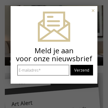
×
Meld je aan
voor onze nieuwsbrief
Kunstuitleen voor particulieren
E-
mailadres
*