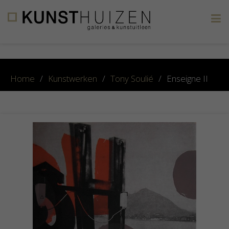
×
Home
/
Kunstwerken
/
Tony Soulié
/
Enseigne II