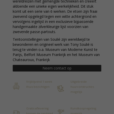
wereldreizen met gemengde technieken en creeert
aldoende een unieke eigen werkelijkheid. Dit stuk
komt uit een serie van 6 werken. De etsen zijn fraai
zwevend opgelegd tegen een witte achtergrond en
vervolgens ingelijst in een exclusieve bijpassende
handgemaakte zilverkleurige lijst voorzien van
zwevende passe-partouts.
Tentoonstellingen van Soulié zijn wereldwijd te
bewonderen en origineel werk van Tony Soulié is
terug te vinden o.a. Museum van Moderne Kunst te
Parijs, Belfort Museum Frankrijk en het Museum van
Chateauroux, Frankrijk
Neem contact op
Vrijblijvend 1 week
Uitgebreide
thuis bezichtigen
huurconstructies
mogelijk
Gratis aflevering
Kunstkoopregeling
binnen de randstad
mogelijk