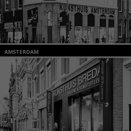
AMSTERDAM
Amstelveenseweg 135
1075 VX Amsterdam
+31 (0)20 2332546
info@kunsthuisamsterdam.nl
Lees meer