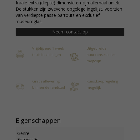
fraaie extra (diepte) dimensie en zijn allemaal uniek.
De stukken zijn zwevend opgelegd ingelijst, voorzien
van verdiepte passe-partouts en exclusief
museumglas.
Neem contact op
Vrijblijvend 1 week
Uitgebreide
thuis bezichtigen
huurconstructies
mogelijk
Gratis aflevering
Kunstkoopregeling
binnen de randstad
mogelijk
Eigenschappen
Genre
Fotografie