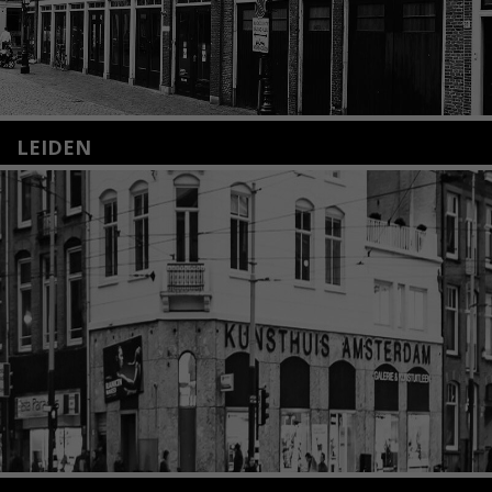
LEIDEN
Nieuwstraat 35
2312 KA Leiden
+31(0)71 – 52 84 480
info@kunsthuisleiden.nl
Lees meer