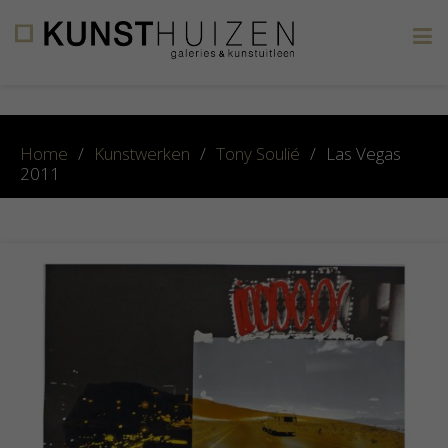
×
Home
/
Kunstwerken
/
Tony Soulié
/
Las Vegas
2011