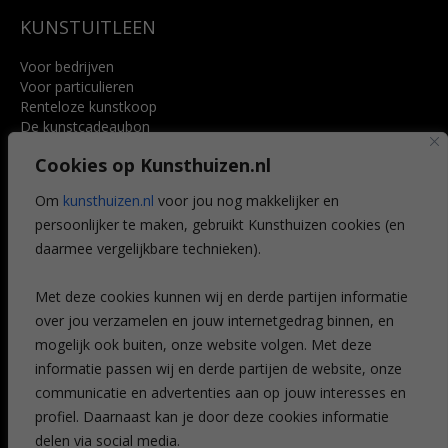
KUNSTUITLEEN
Voor bedrijven
Voor particulieren
Renteloze kunstkoop
De kunstcadeaubon
Art @ Home service
Cookies op Kunsthuizen.nl
Voordelen
Referenties
Om
kunsthuizen.nl
voor jou nog makkelijker en
Veelgestelde vragen
persoonlijker te maken, gebruikt Kunsthuizen cookies (en
CONTACT
daarmee vergelijkbare technieken).
Contact
Met deze cookies kunnen wij en derde partijen informatie
Leiden
over jou verzamelen en jouw internetgedrag binnen, en
Amsterdam
mogelijk ook buiten, onze website volgen. Met deze
Breda
Favorieten
informatie passen wij en derde partijen de website, onze
Mijn art alert
communicatie en advertenties aan op jouw interesses en
profiel. Daarnaast kan je door deze cookies informatie
delen via social media.
NIEUWSBRIEF