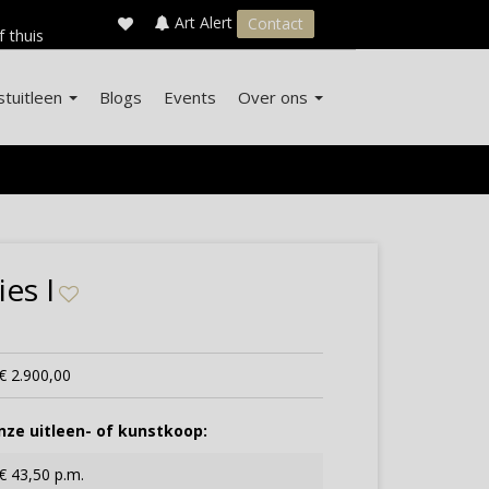
×
s
Art Alert
Contact
f thuis
stuitleen
Blogs
Events
Over ons
es I
€ 2.900,00
ze uitleen- of kunstkoop:
€ 43,50 p.m.