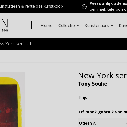
Persoonlijk advie
nstuitleen & renteloze kunstkoop
per mail, telefoon o
Home
Collectie
Kunstenaars
Kun
w York series I
New York seri
Tony Soulié
Prijs
Of maak gebruik van on
Uitleen A