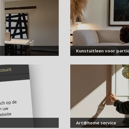
voor onze nieuwsbrief
E-
mailadres
*
Kunstuitleen voor partic
Art@home service