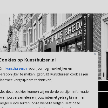
Cookies op Kunsthuizen.nl
Om
kunsthuizen.nl
voor jou nog makkelijker en
persoonlijker te maken, gebruikt Kunsthuizen cookies (en
daarmee vergelijkbare technieken).
BREDA
Met deze cookies kunnen wij en derde partijen informatie
Wilhelminastraat 11
over jou verzamelen en jouw internetgedrag binnen, en
TLEEN
CONTACT
4818 SB Breda
mogelijk ook buiten, onze website volgen. Met deze
+31 (0)76 5221309