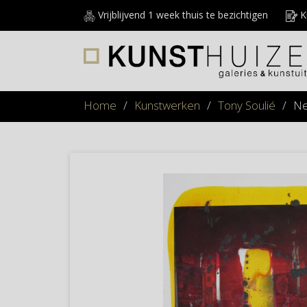
Vrijblijvend 1 week thuis te bezichtigen
Ku
Home
/
Kunstwerken
/
Tony Soulié
/
Ne