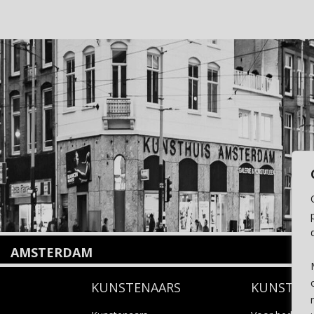
AMSTERDAM
Amstelveenseweg 135
KUNSTENAARS
KUNSTUI
1075 VX Amsterdam
+31 (0)20 2332546