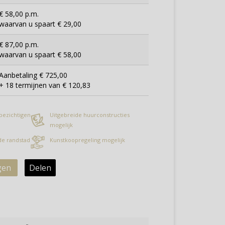
€ 58,00 p.m.
waarvan u spaart € 29,00
€ 87,00 p.m.
waarvan u spaart € 58,00
Aanbetaling € 725,00
+ 18 termijnen van € 120,83
 bezichtigen
Uitgebreide huurconstructies
mogelijk
 de randstad
Kunstkoopregeling mogelijk
gen
Delen