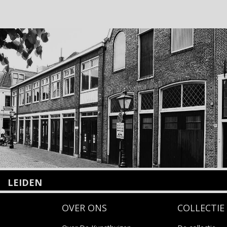
LEIDEN
Nieuwstraat 35
OVER ONS
COLLECTIE
2312 KA Leiden
+31(0)71 – 52 84 480