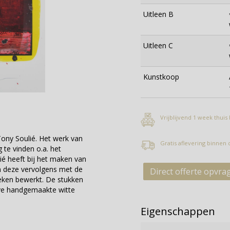
Uitleen B
Uitleen C
Kunstkoop
Vrijblijvend 1 week thuis
ony Soulié. Het werk van
Gratis aflevering binnen
 te vinden o.a. het
é heeft bij het maken van
en deze vervolgens met de
Direct offerte opvra
ken bewerkt. De stukken
eve handgemaakte witte
Eigenschappen