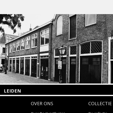
LEIDEN
Nieuwstraat 35
OVER ONS
COLLECTIE
2312 KA Leiden
+31(0)71 – 52 84 480