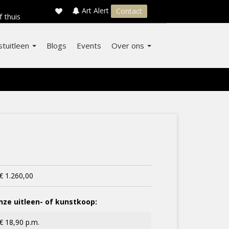
×
s
Art Alert
Contact
f thuis
stuitleen
Blogs
Events
Over ons
€ 1.260,00
ze uitleen- of kunstkoop:
€ 18,90 p.m.