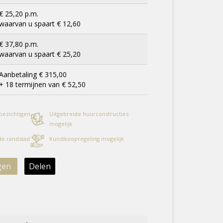
€ 25,20 p.m.
waarvan u spaart € 12,60
€ 37,80 p.m.
waarvan u spaart € 25,20
Aanbetaling € 315,00
+ 18 termijnen van € 52,50
 bezichtigen
Uitgebreide huurconstructies
mogelijk
 de randstad
Kunstkoopregeling mogelijk
gen
Delen