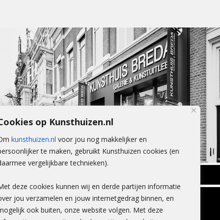
Cookies op Kunsthuizen.nl
Om
kunsthuizen.nl
voor jou nog makkelijker en
persoonlijker te maken, gebruikt Kunsthuizen cookies (en
daarmee vergelijkbare technieken).
BREDA
Met deze cookies kunnen wij en derde partijen informatie
Wilhelminastraat 11
over jou verzamelen en jouw internetgedrag binnen, en
TLEEN
CONTACT
4818 SB Breda
mogelijk ook buiten, onze website volgen. Met deze
+31 (0)76 5221309