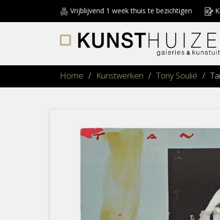
Vrijblijvend 1 week thuis te bezichtigen
Ku
Home
/
Kunstwerken
/
Tony Soulié
/
Ta