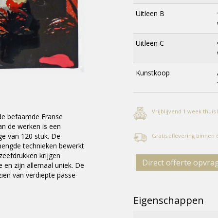
Uitleen B
Uitleen C
Kunstkoop
Vrijblijvend 1 week thuis
 de befaamde Franse
an de werken is een
ge van 120 stuk. De
Gratis aflevering binnen
mengde technieken bewerkt
 zeefdrukken krijgen
Direct offerte opvra
e en zijn allemaal uniek. De
zien van verdiepte passe-
Eigenschappen