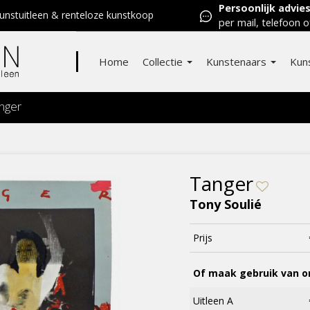
Persoonlijk advie
nstuitleen & renteloze kunstkoop
per mail, telefoon o
Home
Collectie
Kunstenaars
Kun
nger
Tanger
Tony Soulié
Prijs
Of maak gebruik van on
Uitleen A