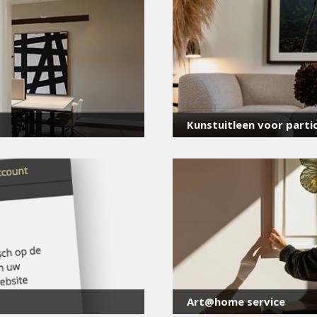
voor onze nieuwsbrief
E-
mailadres
*
Kunstuitleen voor partic
Art@home service