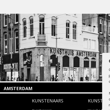
AMSTERDAM
Amstelveenseweg 135
KUNSTENAARS
KUNSTUI
1075 VX Amsterdam
+31 (0)20 2332546