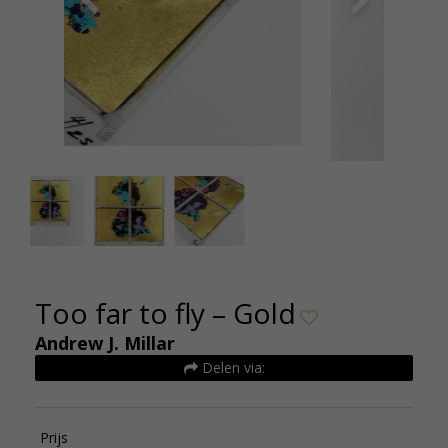
Andrew J. Millar Too far to fly gold 30x40cm De
Andrew
Kunsthuizen
Too far to fly – Gold
Andrew J. Millar
Delen via:
Prijs