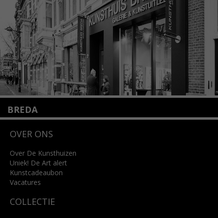
Lees meer
BREDA
Wilhelminastraat 11
OVER ONS
4818 SB Breda
+31 (0)76 5221309
info@kunsthuisbreda.nl
Over De Kunsthuizen
Uniek! De Art alert
Kunstcadeaubon
Lees meer
Vacatures
COLLECTIE