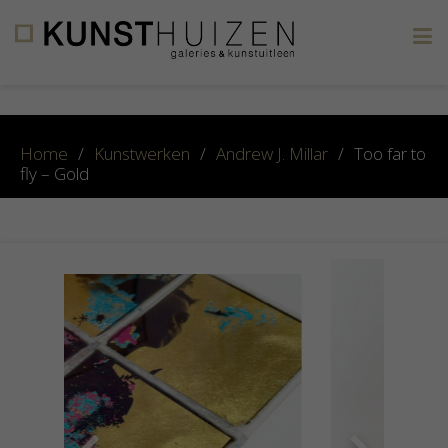
×
Home
/
Kunstwerken
/
Andrew J. Millar
/
Too far to
fly – Gold