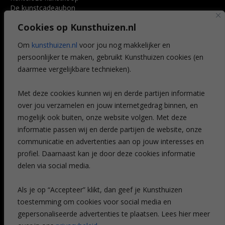
De kunstcadeaubon
Art @ Home service
Cookies op Kunsthuizen.nl
Voordelen
Referenties
Om
kunsthuizen.nl
voor jou nog makkelijker en
Veelgestelde vragen
persoonlijker te maken, gebruikt Kunsthuizen cookies (en
CONTACT
daarmee vergelijkbare technieken).
Contact
Met deze cookies kunnen wij en derde partijen informatie
Leiden
over jou verzamelen en jouw internetgedrag binnen, en
Amsterdam
mogelijk ook buiten, onze website volgen. Met deze
Breda
Favorieten
informatie passen wij en derde partijen de website, onze
Mijn art alert
communicatie en advertenties aan op jouw interesses en
profiel. Daarnaast kan je door deze cookies informatie
delen via social media.
NIEUWSBRIEF
Als je op “Accepteer” klikt, dan geef je Kunsthuizen
toestemming om cookies voor social media en
gepersonaliseerde advertenties te plaatsen. Lees hier meer