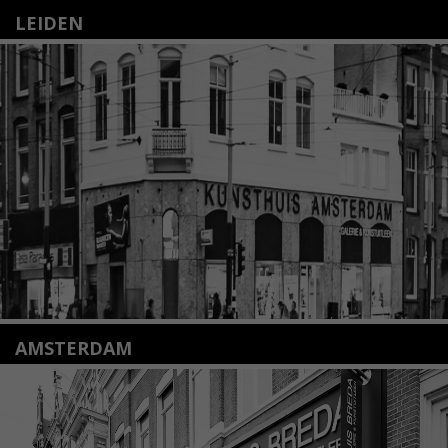
LEIDEN
Nieuwstraat 35
2312 KA Leiden
+31(0)71 – 52 84 480
info@kunsthuisleiden.nl
Lees meer
AMSTERDAM
Amstelveenseweg 135
1075 VX Amsterdam
+31 (0)20 2332546
info@kunsthuisamsterdam.nl