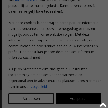
Veelgestelde vragen
persoonlijker te maken, gebruikt Kunsthuizen cookies (en
CONTACT
daarmee vergelijkbare technieken).
Contact
Met deze cookies kunnen wij en derde partijen informatie
Leiden
over jou verzamelen en jouw internetgedrag binnen, en
Amsterdam
mogelijk ook buiten, onze website volgen. Met deze
Breda
Favorieten
informatie passen wij en derde partijen de website, onze
Mijn art alert
communicatie en advertenties aan op jouw interesses en
profiel. Daarnaast kan je door deze cookies informatie
delen via social media.
NIEUWSBRIEF
Als je op “Accepteer” klikt, dan geef je Kunsthuizen
toestemming om cookies voor social media en
gepersonaliseerde advertenties te plaatsen. Lees hier meer
over in ons
privacybeleid
.
© Kunsthuizen 2026 All rights reserved |
Disclaimer
|
Privacy
Aanpassen
Accepteren
statement
| Communicatie:
Legit