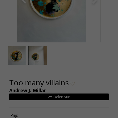
Andrew Millar - too many villains witte lijst - de
Andrew Mi
kunsthuizen
Too many villains
Andrew J. Millar
Delen via:
Prijs