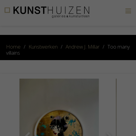
×
Home
/
Kunstwerken
/
Andrew J. Millar
/
Too many
villains