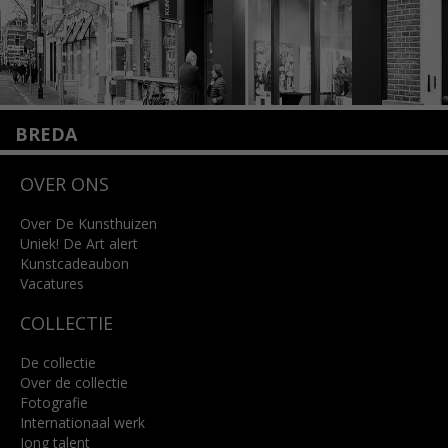
BREDA
Wilhelminastraat 11
OVER ONS
4818 SB Breda
+31 (0)76 5221309
info@kunsthuisbreda.nl
Over De Kunsthuizen
Uniek! De Art alert
Kunstcadeaubon
Lees meer
Vacatures
COLLECTIE
De collectie
Over de collectie
Fotografie
Internationaal werk
Jong talent