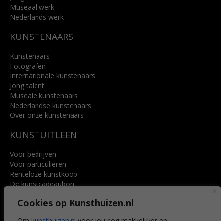
Museaal werk
Nederlands werk
KUNSTENAARS
Kunstenaars
Fotografen
Internationale kunstenaars
Jong talent
Museale kunstenaars
Nederlandse kunstenaars
Over onze kunstenaars
KUNSTUITLEEN
Voor bedrijven
Voor particulieren
Renteloze kunstkoop
De kunstcadeaubon
Art @ Home service
Cookies op Kunsthuizen.nl
Voordelen
Referenties
Om
kunsthuizen.nl
voor jou nog makkelijker en