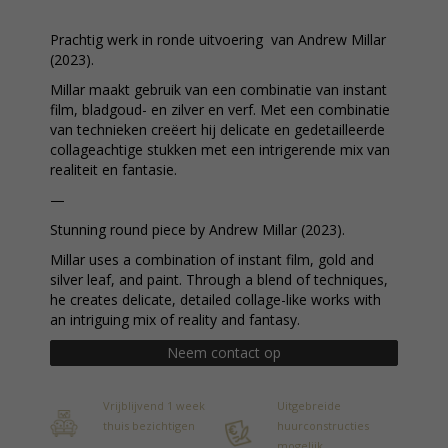
Prachtig werk in ronde uitvoering van Andrew Millar
(2023).
Millar maakt gebruik van een combinatie van instant
film, bladgoud- en zilver en verf. Met een combinatie
van technieken creëert hij delicate en gedetailleerde
collageachtige stukken met een intrigerende mix van
realiteit en fantasie.
—
Stunning round piece by Andrew Millar (2023).
Millar uses a combination of instant film, gold and
silver leaf, and paint. Through a blend of techniques,
he creates delicate, detailed collage-like works with
an intriguing mix of reality and fantasy.
Neem contact op
Vrijblijvend 1 week
Uitgebreide
thuis bezichtigen
huurconstructies
mogelijk