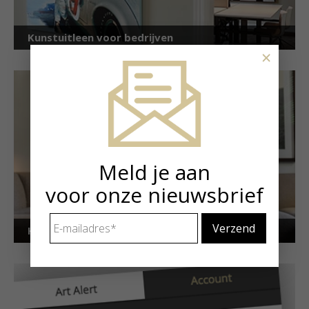
Kunstuitleen voor bedrijven
×
Meld je aan
voor onze nieuwsbrief
E-
Kunstuitleen voor particulieren
mailadres
*