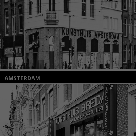
+31(0)71 – 52 84 480
info@kunsthuisleiden.nl
Lees meer
AMSTERDAM
Amstelveenseweg 135
1075 VX Amsterdam
+31 (0)20 2332546
info@kunsthuisamsterdam.nl
Lees meer